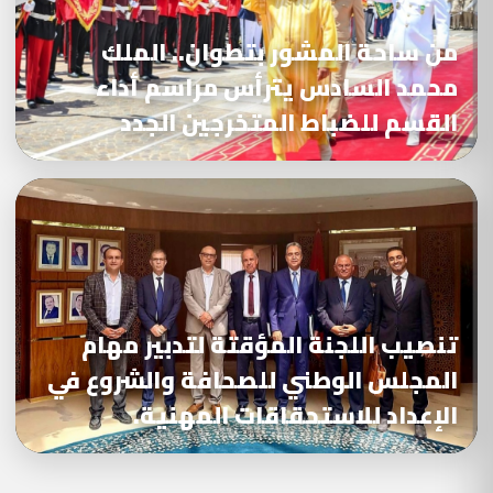
من ساحة المشور بتطوان.. الملك
محمد السادس يترأس مراسم أداء
القسم للضباط المتخرجين الجدد
تنصيب اللجنة المؤقتة لتدبير مهام
المجلس الوطني للصحافة والشروع في
الإعداد للاستحقاقات المهنية.