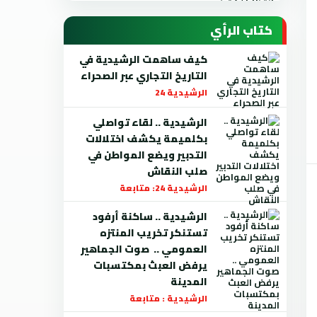
كتاب الرأي
كيف ساهمت الرشيدية في
التاريخ التجاري عبر الصحراء
الرشيدية 24
الرشيدية .. لقاء تواصلي
بكلميمة يكشف اختلالات
التدبير ويضع المواطن في
صلب النقاش
الرشيدية 24: متابعة
الرشيدية .. ساكنة أرفود
تستنكر تخريب المنتزه
العمومي .. صوت الجماهير
يرفض العبث بمكتسبات
المدينة
الرشيدية : متابعة