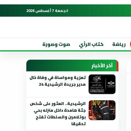
الجمعة 7 أغسطس 2026
رياضة
كتاب الرأي
صوت وصورة
آخر الأخبار
تعزية ومواساة في وفاة خال
مدير جريدة الرشيدية 24
الرشيدية.. العثور على شخص
جثة هامدة داخل منزله بحي
بوتلامين والسلطات تفتح
تحقيقا