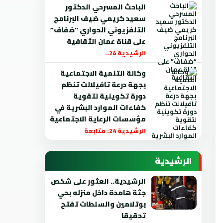
الباحث المسرحي الدكتور
سعيد كريمي ضيف البرنامج
التلفزيوني الحواري “ضفاف”
على قناة عمان الثقافية
الرشيدية 24..
وكالة التنمية الاجتماعية
بجهة درعة تافيلالت تنظم
دورة تكوينية لتقوية
كفاءات الموارد البشرية في
مؤسسات الرعاية الاجتماعية
الرشيدية 24: متابعة
الرشيدية
الرشيدية.. العثور على شخص
جثة هامدة داخل منزله بحي
بوتلامين والسلطات تفتح
تحقيقا