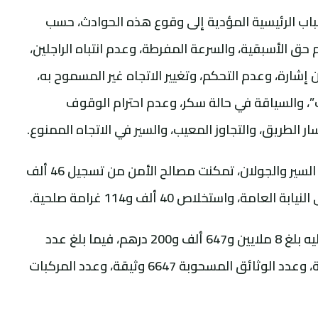
سباب الرئيسية المؤدية إلى وقوع ‏هذه الحوادث، حسب
م حق الأسبقية، والسرعة المفرطة، وعدم انتباه الراجلين،
 إشارة، وعدم التحكم، وتغيير الاتجاه غير المسموح به،
 والسياقة في حالة سكر، وعدم احترام الوقوف
ر الطريق، والتجاوز المعيب، والسير في الاتجاه الممنوع.
وبخصوص عمليات المراقبة والزجر في ميدان السير والجولان، تمكنت مصالح الأمن من تسجيل 46 ألف
وأشار المصدر ذاته إلى أن المبلغ المتحصل عليه بلغ 8 ملايين ‏و647 ألف و200 درهم، فيما بلغ عدد
العربات الموضوعة بالمحجز البلدي 5029 عربة، وعدد الوثائق المسحوبة 6647 وثيقة، وعدد المركبات