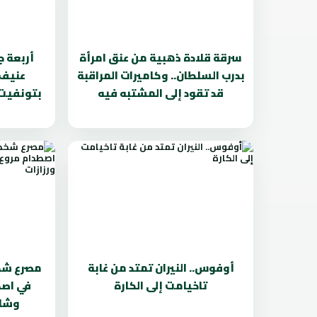
سرقة قلادة ذهبية من عنق امرأة
أربعة 
بدرب السلطان.. وكاميرات المراقبة
عنيف 
قد تقود إلى المشتبه فيه
بتونفيت.
أوفوس.. النيران تمتد من غابة
مصرع شخص
تاخيامت إلى الكارة
في اصط
وشاح