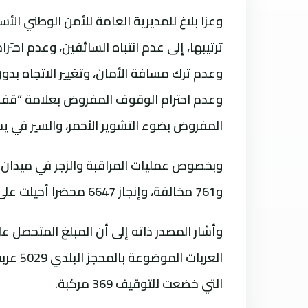
وعزا بلاغ للمديرية العامة للأمن الوطني الأ
ترتيبها، إلى عدم انتباه السائقين، وعدم احترا
وعدم ترك مسافة الأمان، وتغيير الاتجاه بدون
وعدم احترام الوقوف المفروض بعلامة “قف”،
المفروض بضوء التشوير الأحمر، والسير في يسا
و761 مخالفة، وإنجاز 6647 محضرا أحيلت ‏على النيابة العامة، واستخلاص 40 ألف و114 غرامة صلحية. ‏
التي خضعت للتوقيف 369 مركبة.