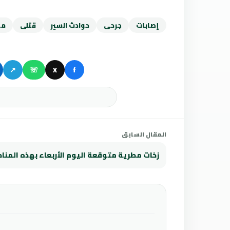
إصابات
جرحى
حوادث السير
قتلى
مخ
↗
☏
X
f
المقال السابق
زخات مطرية متوقعة اليوم الأربعاء بهذه المنا