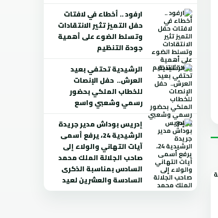
ارفود .. أخطاء في لافتات
حفل التميز تثير الانتقادات
وتسلط الضوء على أهمية
جودة التنظيم
الرشيدية تحتفي بعيد
العرش.. حفل الإنصات
للخطاب الملكي بحضور
رسمي وشعبي واسع
إدريس بوداش مدير جريدة
الرشيدية 24، يرفع أسمى
آيات التهاني والولاء إلى
صاحب الجلالة الملك محمد
السادس بمناسبة الذكرى
السادسة والعشرين لعيد