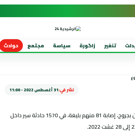
دلت
تنغير
زاگورة
سياسة
مجتمع
حوادث
نشر في:
31 أغسطس 2022 - 11:00
لقي 31 شخصا مصرعهم، وأصيب 2134 آخرون بجروح، إصابة 81 منهم بليغة، في 1570 حادثة سير داخل