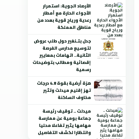
الأرصاد الجوية: استمرار
الأجواء الحارة مع أمطار
رعدية ورياح قوية بعدد من
مناطق المملكة
جدل بتـنغير حول طلب عروض
لتوسيع مدارس الفرصة
الثانية.. اتهامات بمعايير
إقصائية ومطالب بتوضيحات
رسمية
هزة أرضية بقوة 4.8 درجات
تهز إقليم ميدلت وتثير
مخاوف الساكنة
ميدلت .. توقيف رئيسة
جماعة بومية عن ممارسة
مهامها يثير تفاعلا محليا
وانتظارا لكشف التفاصيل