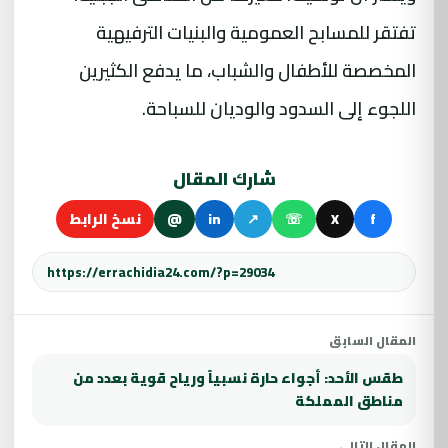
تفتقر للمسابح العمومية والبنيات الترفيهية
المخصصة للأطفال والشباب، ما يدفع الكثيرين
اللجوء إلى السدود والوديان للسباحة.
شارك المقال
f
X
☏
↗
in
@
نسخ الرابط
المقال السابق
طقس الأحد: أجواء حارة نسبياً ورياح قوية بعدد من
مناطق المملكة
المقال التالي