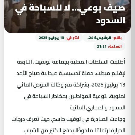
صيف بوعي… لا للسباحة في
السدود
بقلم:
الرشيدية 24..
نشر في:
13 يوليو 2025
الساعة:
21:21
أطلقت السلطات المحلية بجماعة تونفيت، التابعة
لإقليم ميدلت، حملة تحسيسية ميدانية صباح الأحد
13 يوليوز 2025، بشراكة مع وكالة الحوض المائي
لملوية، لتوعية المواطنين بمخاطر السباحة في
السدود والمجاري المائية
وجاءت المبادرة في توقيت حاسم، حيث تعرف درجات
الحرارة ارتفاعًا ملحوظًا يدفع الكثير من الشباب