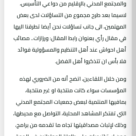
والمجتمع المدني بالإقليم من دواعي التأسيس،
لاسيما بعد طرح مجموع من التساؤلات لدى بعض
المهتمين، الى جانب تساؤلات نحن أيضا تطرقنا اليها
في مقال رأي بعنوان رابط المقال: ورزازات.. مصائب
أهل احواش عند أهل التنظيم والمسؤولية فوائد
فلا بأس ان تتذكروا أهل الفضل.
ومن خلال اللقاءين، اتضح أنه من الضروري لهذه
المؤسسات سواء كانت منتخبة او غير منتخبة،
بمافيها المنتمية لبعض جمعيات المجتمع المدني
التي تفتكر المشاهد المحلية، التواصل مع محيطها،
وذلك لإتباث مصداقيتها تجاه ما تقدمه من برامج،