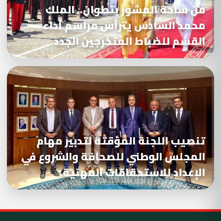
من ساحة المشور بتطوان.. الملك
محمد السادس يترأس مراسم أداء
القسم للضباط المتخرجين الجدد
تنصيب اللجنة المؤقتة لتدبير مهام
المجلس الوطني للصحافة والشروع في
الإعداد للاستحقاقات المهنية.