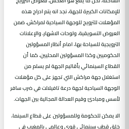
الساكنة، لكن ما يقع هو العكس، فعوض الترويج
للإمكانات الكبيرة للجهة، نجد انه يتم ادراج هذه
المؤهلات للترويج للوجهة السياحية لمراكش، ضمن
العروض التسويقية، ولوحات الاشهار، والإعلانات
الترويجية للسياحة بها، امام أنظار المسؤولين
الحكوميين وكذا المسؤولين المحليين، كما أن
القطاع السينمائي بأقاليم الجهة لم يسلم من
استغلال جهة مراكش التي تجهز على كل مؤهلات
الوجهة السياحية لجهة درعة تافيلالت في ضرب سافر
لأسس ومبادئ وقيم العدالة المجالية بين الجهات.
الا يمكن للحكومة وللمسؤولين على قطاع السينما،
خلق قطب سينمائي قوي وعالمي بالمغرب في