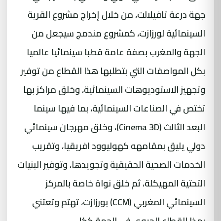
جهة درعة تافيلالت، من خلال إخراج مشروع القرية
السينمائية لورزازت، كمشروع مندمج سيجعل من
الجهة والمغرب بصفة عامة قطبا سينمائيا عالميا
بكل المواصفات التي بتطلبها هذا القطاع من توفير
وتجهيز الاستوديوهات السينمائية، وخلق مراكز بها
تختص في الصناعات السينمائية، بما فيها سينما
البعد الثالث (Cinema 3D)، وخلق مهرجان سينمائي
دولي يليق بمقامهه كهوليوود افريقيا، وتقريب
الخدمات الصحية الحقيقية وتجويدها، وتوفير البنيات
التحتية المهيكلة، ثم خلق نواة خاصة بالمركز
السينمائي المغربي (CCM) بورزازت، تهتم وتعتني
بهذا القطاع الحيوي في الجهة ككل.