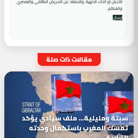
الأديان أو الذات الالهية. والابتعاد عن التحريض الطائفي والعنصري
والشتائم.
مقالات ذات صلة
سبتة ومليلية… ملف سيادي يؤكد
تمسك المغرب باستكمال وحدته
الترابية