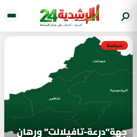
سياسة
جهة”درعة-تافيلالت” ورهان