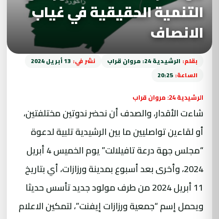
التنمية الحقيقية في غياب
الانصاف
بقلم:
الرشيدية 24: مروان قراب
نشر في:
13 أبريل 2024
الساعة:
20:25
الرشيدية 24: مروان قراب
شاءت الأقدار، والصدف أن نحضر ندوتين مختلفتين،
أو لقاءين تواصليين ما بين الرشيدية تلبية لدعوة
“مجلس جهة درعة تافيلالت” يوم الخميس 4 أبريل
2024، وأخرى بعد أسبوع بمدينة ورزازات، أي بتاريخ
11 أبريل 2024 من طرف مولود جديد تأسس حديثا
ويحمل إسم “جمعية ورزازات إيفنت”، لتمكين الاعلام