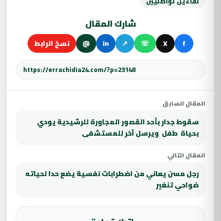
لقاءين تواصليين
شارك المقال
f
X
☏
↗
in
@
نسخ الرابط
المقال السابق
سقوط جدار بأحد القصور المجاورة للرشيدية يودي
بحياة طفل ويرسل آخر للمستشفى
المقال التالي
رجل مسن يعاني من اضطرابات نفسية يضع حدا لحياته
ضواحي تنغير