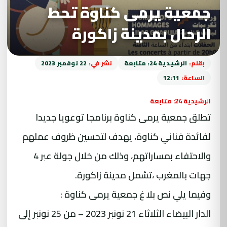
جمعية يرمى كناوة تحط
الرحال بمدينة زاكورة
بقلم:
الرشيدية 24: متابعة
نشر في:
22 نوفمبر 2023
الساعة:
12:11
الرشيدية 24: متابعة
تطلق جمعية يرمى كناوة برنامجا توعويا جديدا
لفائدة فناني كناوة، يهدف لتحسين ظروف عملهم
والاحتفاء بمساراتهم، وذلك من خلال جولة عبر 4
جهات بالمغرب ،تشمل مدينة زاكورة.
وفيما يلي نص بلا غ جمعية يرمى كناوة :
الدار البيضاء الثلاثاء 21 نونبر 2023 – من 25 نونبر إلى