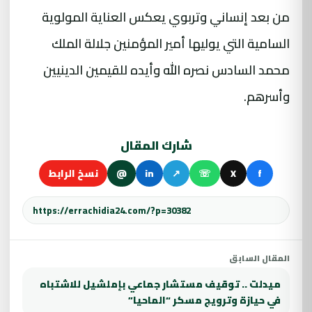
من بعد إنساني وتربوي يعكس العناية المولوية
السامية التي يوليها أمير المؤمنين جلالة الملك
محمد السادس نصره الله وأيده للقيمين الدينيين
وأسرهم.
شارك المقال
f
X
☏
↗
in
@
نسخ الرابط
المقال السابق
ميدلت .. توقيف مستشار جماعي بإملشيل للاشتباه
في حيازة وترويج مسكر “الماحيا”