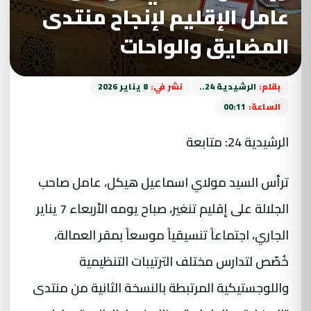
عامل الإقليم لإنجاح منتدى
المضايق والواحات
بقلم:
الرشيدية 24..
نشر في:
8 يناير 2026
الساعة:
00:11
الرشيدية 24: متابعة
ترأس السيد مولاي اسماعيل هيكل، عامل صاحب
الجلالة على إقليم تنغير، صباح يومه الأربعاء 7 يناير
الجاري، اجتماعاً تنسيقياً موسعاً بمقر العمالة،
خُصّص لتدارس مختلف الترتيبات التنظيمية
واللوجستيكية المرتبطة بالنسخة الثانية من منتدى