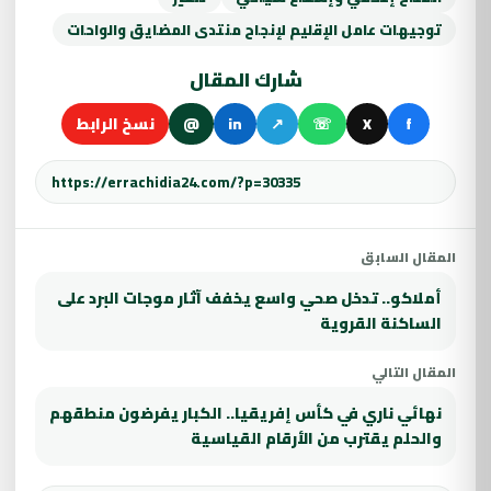
توجيهات عامل الإقليم لإنجاح منتدى المضايق والواحات
شارك المقال
f
X
☏
↗
in
@
نسخ الرابط
المقال السابق
أملاكو.. تدخل صحي واسع يخفف آثار موجات البرد على
الساكنة القروية
المقال التالي
نهائي ناري في كأس إفريقيا.. الكبار يفرضون منطقهم
والحلم يقترب من الأرقام القياسية