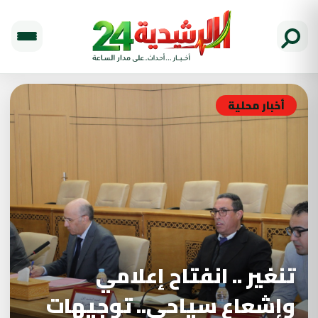
أخبار محلية
تنغير .. انفتاح إعلامي
وإشعاع سياحي.. توجيهات