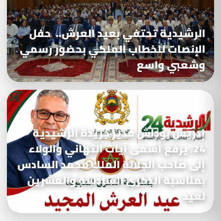
الرشيدية تحتفي بعيد العرش.. حفل
الإنصات للخطاب الملكي بحضور رسمي
وشعبي واسع
إدريس بوداش مدير جريدة الرشيدية
24، يرفع أسمى آيات التهاني والولاء
إلى صاحب الجلالة الملك محمد السادس
بمناسبة الذكرى السادسة والعشرين
لعيد