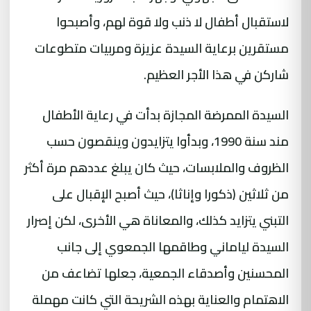
لاستقبال أطفال لا ذنب ولا قوة لهم، وأصبحوا
مستقرين برعاية السيدة عزيزة ومربيات متطوعات
شاركن في هذا الأجر العظيم.
السيدة الممرضة المجازة بدأت في رعاية الأطفال
مند سنة 1990، وبدأوا يتزايدون وينقصون حسب
الظروف والملابسات، حيث كان يبلغ عددهم مرة أكثر
من ثلاثين (ذكورا وإناثا)، حيث أصبح الإقبال على
التبني يتزايد كذلك، والمعاناة هي الأخرى، لكن إصرار
السيدة لياماني وطاقمها الجمعوي إلى جانب
المحسنين وأصدقاء الجمعية، جعلها تضاعف من
الاهتمام والعناية بهذه الشريحة التي كانت مهملة