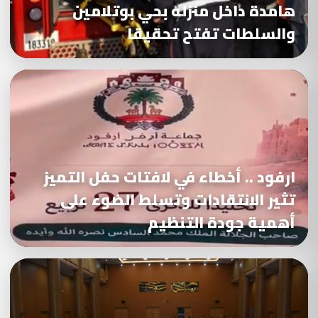
هامدة داخل منزله بحي بوتلامين
والسلطات تفتح تحقيقا
ارفود .. أخطاء في لافتات حفل التميز
تثير الانتقادات وتسلط الضوء على
أهمية جودة التنظيم