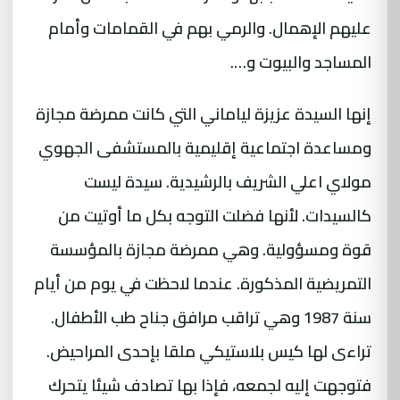
عليهم الإهمال. والرمي بهم في القمامات وأمام
المساجد والبيوت و….
إنها السيدة عزيزة لياماني التي كانت ممرضة مجازة
ومساعدة اجتماعية إقليمية
بالمستشفى
الجهوي
مولاي اعلي الشريف
بالرشيدية
. سيدة ليست
كالسيدات. لأنها فضلت التوجه بكل ما أوتيت من
قوة ومسؤولية. وهي ممرضة مجازة بالمؤسسة
التمريضية المذكورة. عندما لاحظت في يوم من أيام
سنة 1987 وهي تراقب مرافق جناح طب الأطفال.
تراءى لها كيس بلاستيكي ملقا بإحدى المراحيض.
فتوجهت إليه لجمعه، فإذا بها تصادف شيئا يتحرك