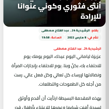
أنثى فثوري وكوني عنوانا
للإرادة
بقلم:
الرشيدية 24.. عبد الفتاح مصطفى
نشر في:
8 مارس 2022
الساعة:
19:58
الرشيدية 24.. عبد الفتاح مصطفى
عزيزة لياماني اليوم عيدك، اليوم يومك يوم
للاحتفاء بك، بكنّ وبنا. يوم للاحتفاء بإنجازات المرأة
ونضالاتها لإرساء كل تعالي وكل فعل عالي. رست
من أجله كل الطموحات والتطلعات.
بهذه المقدمة البسيطة ارتأيت أن أقدم وأوثق
لسيدة أفنت شبابها وعمرها للاعتناء بأطفال قدر