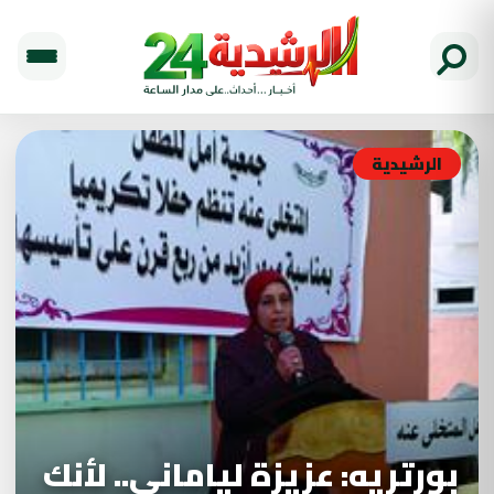
الرشيدية
بورتريه: عزيزة لياماني.. لأنك