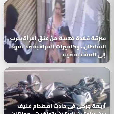
سرقة قلادة ذهبية من عنق امرأة بدرب
السلطان.. وكاميرات المراقبة قد تقود
إلى المشتبه فيه
أربعة جرحى في حادث اصطدام عنيف