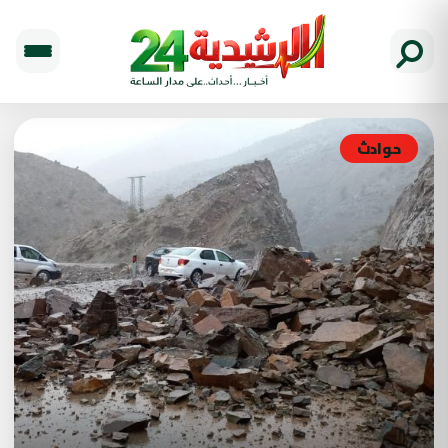
حوادث