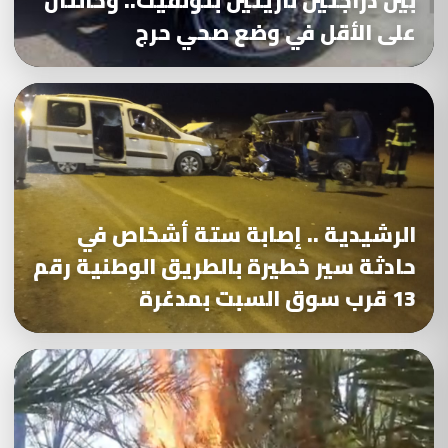
بين دراجتين ناريتين بتونفيت.. وحالتان
على الأقل في وضع صحي حرج
الرشيدية .. إصابة ستة أشخاص في
حادثة سير خطيرة بالطريق الوطنية رقم
13 قرب سوق السبت بمدغرة