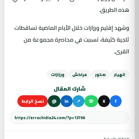
هذه الطريق.
وشهد إقليم ورزازات خلال الأيام الماضية تساقطات
ثلجية كثيفة، تسببت في محاصرة مجموعة من
القرى.
انهيار
صخور
مراكش
ورزازات
شارك المقال
f
X
☏
↗
in
@
نسخ الرابط
المقال السابق