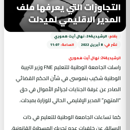
التجاوزات التي يعرفها ملف
المدير الاقليمي لميدلت
بقلم:
الرشيدية24: نهال أيت هموري
نشر في:
8 أبريل 2022
الساعة:
11:07
الرشيدية24: نهال أيت هموري
راسلت الجامعة الوطنية للتعليم FNE وزير التربية
الوطنية شكيب
بنموسى
في شأن الحكم القضائي
الصادر عن غرفة الجنايات لجرائم الأموال في حق
“المتهم” المدير الإقليمي الحالي للوزارة
بميدلت
.
كما تساءلت الجامعة الوطنية للتعليم في ذات
الرسالة، عن خلفيات عدم تحريك المسطرة القانونية.