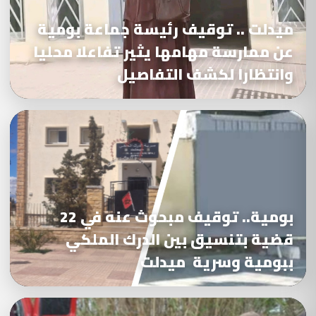
ميدلت .. توقيف رئيسة جماعة بومية
عن ممارسة مهامها يثير تفاعلا محليا
وانتظارا لكشف التفاصيل
بومية.. توقيف مبحوث عنه في 22
قضية بتنسيق بين الدرك الملكي
ببومية وسرية ميدلت