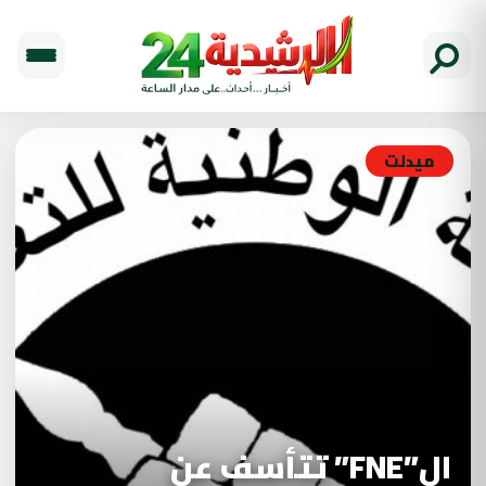
ميدلت
ال”FNE” تتأسف عن