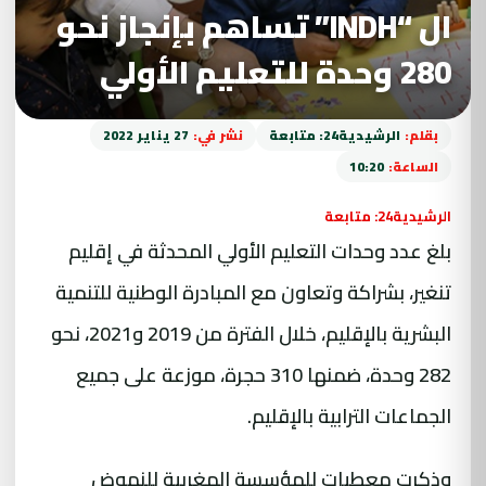
ال “INDH” تساهم بإنجاز نحو
280 وحدة للتعليم الأولي
بقلم:
الرشيدية24: متابعة
نشر في:
27 يناير 2022
الساعة:
10:20
الرشيدية24: متابعة
بلغ عدد وحدات التعليم الأولي المحدثة في إقليم
تنغير، بشراكة وتعاون مع المبادرة الوطنية للتنمية
البشرية بالإقليم، خلال الفترة من 2019 و2021، نحو
282 وحدة، ضمنها 310 حجرة، موزعة على جميع
الجماعات الترابية بالإقليم.
وذكرت معطيات للمؤسسة المغربية للنهوض