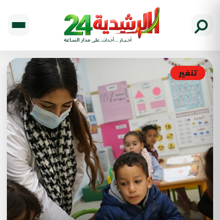
تنغير