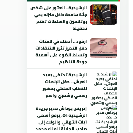
الرشيدية.. العثور على شخص
جثة هامدة داخل منزله بحي
بوتلامين والسلطات تفتح
تحقيقا
ارفود .. أخطاء في لافتات
حفل التميز تثير الانتقادات
وتسلط الضوء على أهمية
جودة التنظيم
الرشيدية تحتفي بعيد
العرش.. حفل الإنصات
للخطاب الملكي بحضور
رسمي وشعبي واسع
إدريس بوداش مدير جريدة
الرشيدية 24، يرفع أسمى
آيات التهاني والولاء إلى
صاحب الجلالة الملك محمد