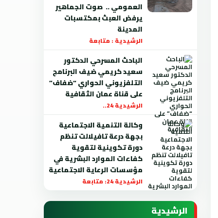
العمومي .. صوت الجماهير
يرفض العبث بمكتسبات
المدينة
الرشيدية : متابعة
الباحث المسرحي الدكتور
سعيد كريمي ضيف البرنامج
التلفزيوني الحواري “ضفاف”
على قناة عمان الثقافية
الرشيدية 24..
وكالة التنمية الاجتماعية
بجهة درعة تافيلالت تنظم
دورة تكوينية لتقوية
كفاءات الموارد البشرية في
مؤسسات الرعاية الاجتماعية
الرشيدية 24: متابعة
الرشيدية