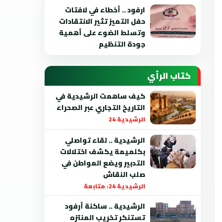
ارفود .. أخطاء في لافتات
حفل التميز تثير الانتقادات
وتسلط الضوء على أهمية
جودة التنظيم
كتاب الرأي
كيف ساهمت الرشيدية في
التاريخ التجاري عبر الصحراء
الرشيدية 24
الرشيدية .. لقاء تواصلي
بكلميمة يكشف اختلالات
التدبير ويضع المواطن في
صلب النقاش
الرشيدية 24: متابعة
الرشيدية .. ساكنة أرفود
تستنكر تخريب المنتزه