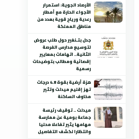
الأرصاد الجوية: استمرار
الأجواء الحارة مع أمطار
رعدية ورياح قوية بعدد من
مناطق المملكة
جدل بتـنغير حول طلب عروض
لتوسيع مدارس الفرصة
الثانية.. اتهامات بمعايير
إقصائية ومطالب بتوضيحات
رسمية
هزة أرضية بقوة 4.8 درجات
تهز إقليم ميدلت وتثير
مخاوف الساكنة
ميدلت .. توقيف رئيسة
جماعة بومية عن ممارسة
مهامها يثير تفاعلا محليا
وانتظارا لكشف التفاصيل