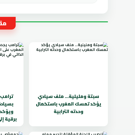
مقا
سبتة ومليلية… ملف سيادي
ترامب 
يؤكد تمسك المغرب باستكمال
بسيادة
وحدته الترابية
ويؤكد 
برقية إ