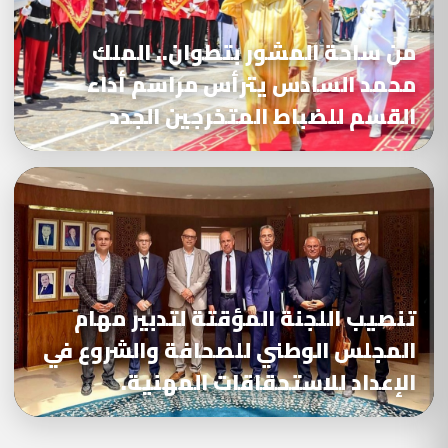
من ساحة المشور بتطوان.. الملك
محمد السادس يترأس مراسم أداء
القسم للضباط المتخرجين الجدد
تنصيب اللجنة المؤقتة لتدبير مهام
المجلس الوطني للصحافة والشروع في
الإعداد للاستحقاقات المهنية.