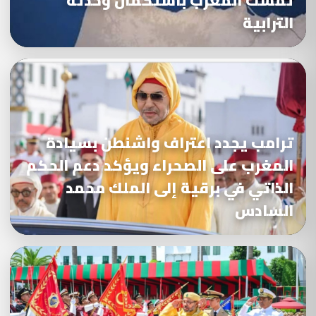
تمسك المغرب باستكمال وحدته
الترابية
ترامب يجدد اعتراف واشنطن بسيادة
المغرب على الصحراء ويؤكد دعم الحكم
الذاتي في برقية إلى الملك محمد
السادس