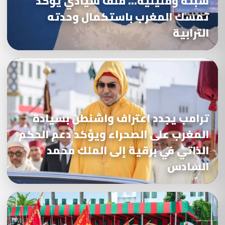
سبتة ومليلية… ملف سيادي يؤكد
تمسك المغرب باستكمال وحدته
الترابية
ترامب يجدد اعتراف واشنطن بسيادة
المغرب على الصحراء ويؤكد دعم الحكم
الذاتي في برقية إلى الملك محمد
السادس