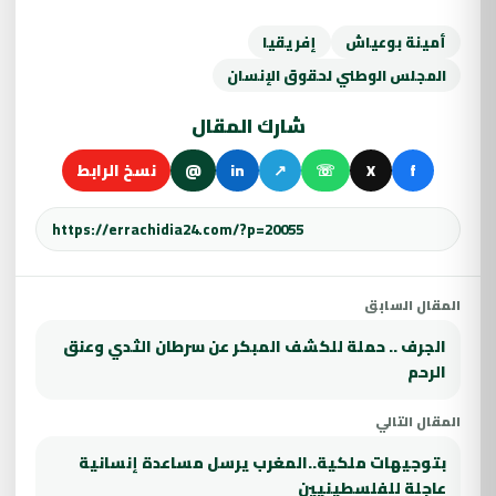
أمينة بوعياش
إفريقيا
المجلس الوطني لحقوق الإنسان
شارك المقال
f
X
☏
↗
in
@
نسخ الرابط
المقال السابق
الجرف .. حملة للكشف المبكر عن سرطان الثدي وعنق
الرحم
المقال التالي
بتوجيهات ملكية..المغرب يرسل مساعدة إنسانية
عاجلة للفلسطينيين