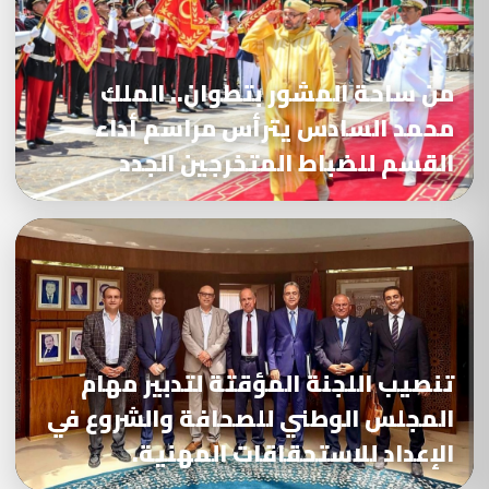
من ساحة المشور بتطوان.. الملك
محمد السادس يترأس مراسم أداء
القسم للضباط المتخرجين الجدد
تنصيب اللجنة المؤقتة لتدبير مهام
المجلس الوطني للصحافة والشروع في
الإعداد للاستحقاقات المهنية.