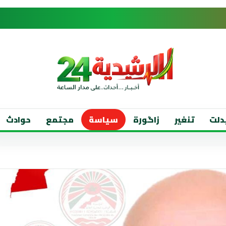
دلت
تنغير
زاگورة
سياسة
مجتمع
حوادث