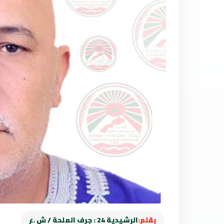
بقلم:
الرشيدية 24 : جرف الملحة / ش .ع