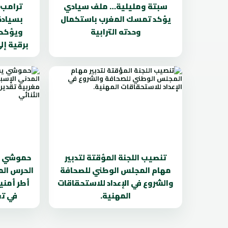
سبتة ومليلية… ملف سيادي
ترامب 
يؤكد تمسك المغرب باستكمال
بسيادة
وحدته الترابية
ويؤكد 
برقية إ
تنصيب اللجنة المؤقتة لتدبير
حموشي ي
مهام المجلس الوطني للصحافة
الحرس الم
والشروع في الإعداد للاستحقاقات
أطر أمنية
المهنية.
في تع