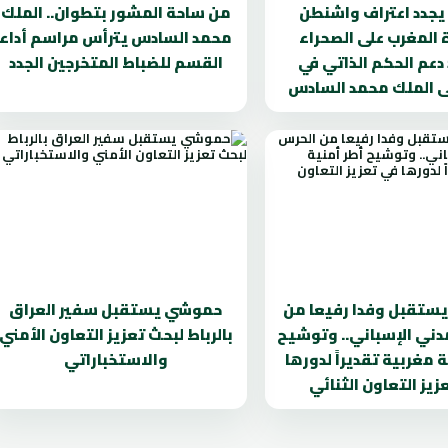
يجدد اعتراف واشنطن
من ساحة المشور بتطوان.. الملك
 المغرب على الصحراء
محمد السادس يترأس مراسم أداء
دعم الحكم الذاتي في
القسم للضباط المتخرجين الجدد
لى الملك محمد السادس
ستقبل وفدا رفيعا من
حموشي يستقبل سفير العراق
دني الإسباني.. وتوشيح
بالرباط لبحث تعزيز التعاون الأمني
 مغربية تقديراً لدورها
والاستخباراتي
زيز التعاون الثنائي