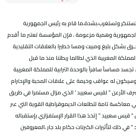
تستنكر وتستغرب،بشدة،ما قام به رئيس الجمهورية
لجمهورية وهمية مزعومة ، فإن المؤسسة تعتبر ما أقدم
 بشكل بليغ ومبيت ومسا خطيرا بالعلاقات التقليدية
لمملكة المغربية الذي لطالما ربطتنا منذ ما قبل
د مساساً سافراً بالوحدة الترابية للمملكة المغربية
وسيكون له عواقب وخيمة على علاقات المحبة والإحترام
تصرف الأرعن ” لقيس سعييد ‘ الذي مزال مستمرا في طريق
ي معاكسة تامة لتطلعات الديموقراطية القوية التي عبر
 ” قيس سعييد ” إتخذ هذا القرار الإستفزازي بإستقباله
 في ذلك لتأثيرات الكبرنات حكام بلد جار ،المعروفين