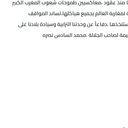
دنا منذ عقود ،معاكسيين طموحات شعوب المغرب الكبير
لمغاربة العالم بجميع هياكلها،تساند المواقف
تتخذها ،دفاعاً عن وحدتنا الترابية وسيادة بلادنا على
حكيمة لصاحب الجلالة .محمد السادس نصره