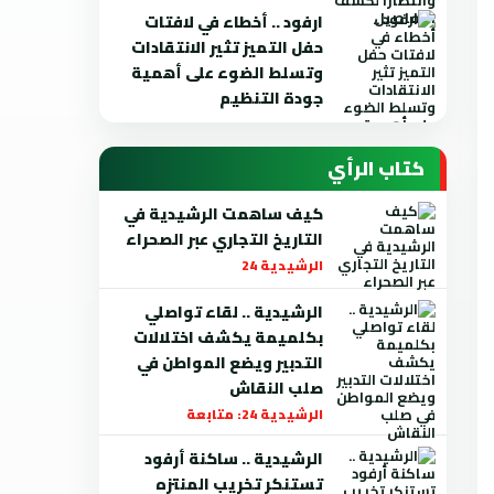
ارفود .. أخطاء في لافتات
حفل التميز تثير الانتقادات
وتسلط الضوء على أهمية
جودة التنظيم
كتاب الرأي
كيف ساهمت الرشيدية في
التاريخ التجاري عبر الصحراء
الرشيدية 24
الرشيدية .. لقاء تواصلي
بكلميمة يكشف اختلالات
التدبير ويضع المواطن في
صلب النقاش
الرشيدية 24: متابعة
الرشيدية .. ساكنة أرفود
تستنكر تخريب المنتزه