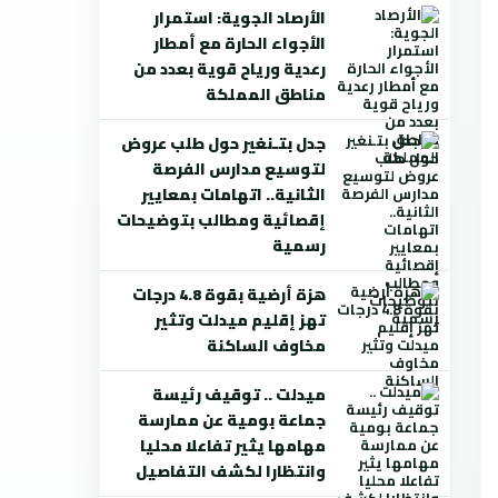
الأرصاد الجوية: استمرار
الأجواء الحارة مع أمطار
رعدية ورياح قوية بعدد من
مناطق المملكة
جدل بتـنغير حول طلب عروض
لتوسيع مدارس الفرصة
الثانية.. اتهامات بمعايير
إقصائية ومطالب بتوضيحات
رسمية
هزة أرضية بقوة 4.8 درجات
تهز إقليم ميدلت وتثير
مخاوف الساكنة
ميدلت .. توقيف رئيسة
جماعة بومية عن ممارسة
مهامها يثير تفاعلا محليا
وانتظارا لكشف التفاصيل