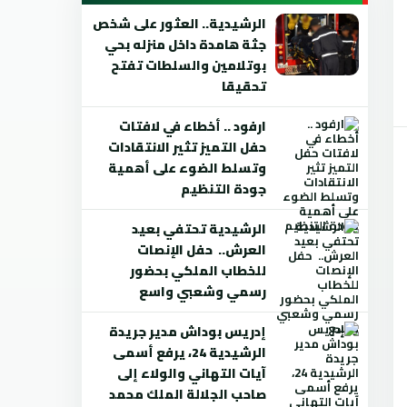
الرشيدية.. العثور على شخص
جثة هامدة داخل منزله بحي
بوتلامين والسلطات تفتح
تحقيقا
ارفود .. أخطاء في لافتات
حفل التميز تثير الانتقادات
وتسلط الضوء على أهمية
جودة التنظيم
الرشيدية تحتفي بعيد
العرش.. حفل الإنصات
للخطاب الملكي بحضور
رسمي وشعبي واسع
إدريس بوداش مدير جريدة
الرشيدية 24، يرفع أسمى
آيات التهاني والولاء إلى
صاحب الجلالة الملك محمد