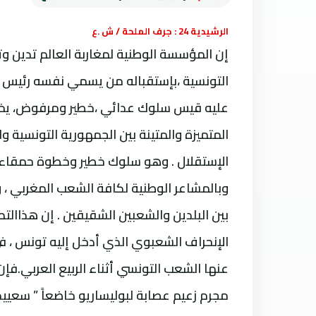
الرشيدية 24 : جرف الملحة / ش .ع
إن المؤسسة الوطنية لمغاربة العالم تدین و
التونسية ،بإستقباله من يسمي نفسه رئيس 
عليه قيس سلوك عدائي ،خطير ومرفوض، يخـرق
المتميزة والمتينة بين الجمهورية التونسية وا
الإستقلال . وهو سلوك خطير وخطوة حمقاء تجس
وبالمشاعر الوطنية لكافة الشعب المغربي ، 
بين البلدين والشعبين الشقيقين . إن هذاال
الإنحراف الشعبوي الذي أدخل إليه تونس ، ف
عنها الشعب التونسي أثناء الربيع العربي.فإن
مجرم زعيم عصابة لبوليساريو خاضعاً ” سعييد ”