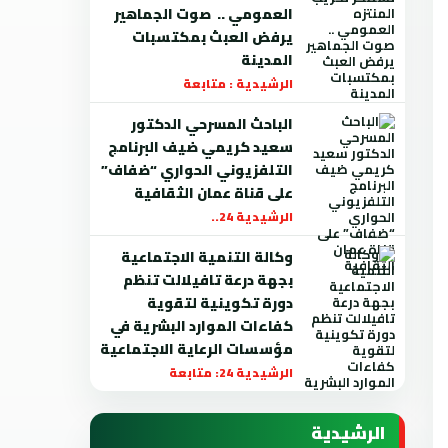
العمومي .. صوت الجماهير
يرفض العبث بمكتسبات
المدينة
الرشيدية : متابعة
الباحث المسرحي الدكتور
سعيد كريمي ضيف البرنامج
التلفزيوني الحواري “ضفاف”
على قناة عمان الثقافية
الرشيدية 24..
وكالة التنمية الاجتماعية
بجهة درعة تافيلالت تنظم
دورة تكوينية لتقوية
كفاءات الموارد البشرية في
مؤسسات الرعاية الاجتماعية
الرشيدية 24: متابعة
الرشيدية