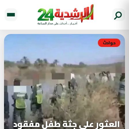
حوادث
العثور على جثة طفل مفقود