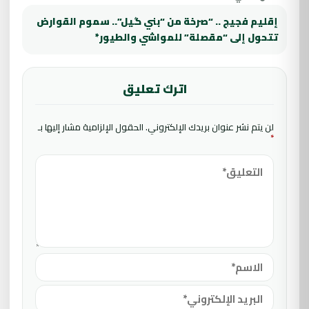
إقليم فجيج .. “صرخة من “بني گيل”.. سموم القوارض
تتحول إلى “مقصلة” للمواشي والطيور*
اترك تعليق
لن يتم نشر عنوان بريدك الإلكتروني.
الحقول الإلزامية مشار إليها بـ
*