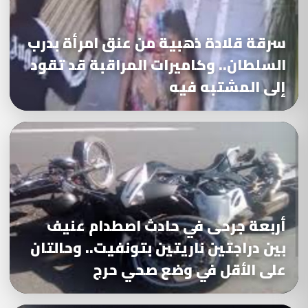
سرقة قلادة ذهبية من عنق امرأة بدرب
السلطان.. وكاميرات المراقبة قد تقود
إلى المشتبه فيه
أربعة جرحى في حادث اصطدام عنيف
بين دراجتين ناريتين بتونفيت.. وحالتان
على الأقل في وضع صحي حرج