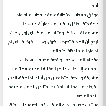
أيام.
ووفق معطيات متطابقة، فقد لفظت مياه واد
درعة جثة الطفل بالقرب من دوار أغرداين، على
مسافة تقارب 4 كيلومترات من مركز بني زولي، حيث
يُرجح أن الضحية تعرض للغرق، وهي الفرضية التي تم
تداولها منذ لحظة اختفائه.
وقد استنفرت هذه الواقعة مختلف السلطات
المحلية، إلى جانب عناصر الوقاية المدنية، فضلاً عن
مشاركة واسعة لمتطوعين من أبناء المنطقة، الذين
انخرطوا في عمليات تمشيط بحثاً عن الطفل منذ يوم
الأحد الماضي.
وباشرت مصالح الدرك الملكي، فور العثور على الجثة،