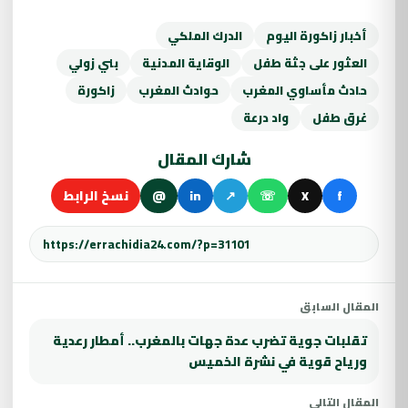
أخبار زاكورة اليوم
الدرك الملكي
العثور على جثة طفل
الوقاية المدنية
بني زولي
حادث مأساوي المغرب
حوادث المغرب
زاكورة
غرق طفل
واد درعة
شارك المقال
f
X
☏
↗
in
@
نسخ الرابط
المقال السابق
تقلبات جوية تضرب عدة جهات بالمغرب.. أمطار رعدية
ورياح قوية في نشرة الخميس
المقال التالي