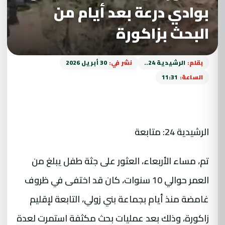
بوادي درعة بعد أيام من
البحث بزاكورة
بقلم:
الرشيدية 24..
نشر في:
30 أبريل 2026
الساعة:
11:31
الرشيدية 24: متابعة
تم، مساء الأربعاء، العثور على جثة طفل يبلغ من
العمر حوالي 10 سنوات، كان قد اختفى في ظروف
غامضة منذ أيام بجماعة بني زولي، التابعة لإقليم
زاكورة، وذلك بعد عمليات بحث مكثفة استمرت لعدة