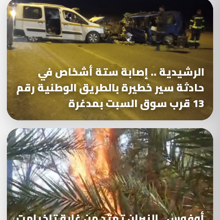
الرشيدية .. إصابة ستة أشخاص في
حادثة سير خطيرة بالطريق الوطنية رقم
13 قرب سوق السبت بمدغرة
أوفوس.. النيران تمتد من غابة تاخيامت