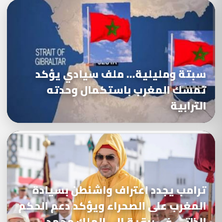
سبتة ومليلية… ملف سيادي يؤكد
تمسك المغرب باستكمال وحدته
الترابية
ترامب يجدد اعتراف واشنطن بسيادة
المغرب على الصحراء ويؤكد دعم الحكم
الذاتي في برقية إلى الملك محمد