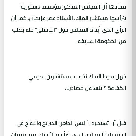
مفادها أن المجلس المذكور مؤسسة دستورية
يترأسها مستشار الملك، الأستاذ عمر عزيمان، كما أن
الرأي الذي أبداه المجلس حول “الباشلور” جاء بطلب
من الحكومة السابقة.
فهل يحيط الملك نفسه بمستشارين عديمي
الكفاءة ؟ تتساءل مصادرنا.
قبل أن تستطرد : أ ليس الطعن الصريح والبواح في
استقلالية المجلس الذي يترأسه الأستاذ عمر عزيمان