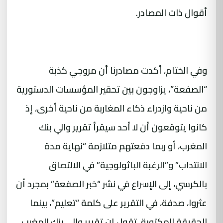
أقوال ذات المصادر.
وفي الختام، أكدت مصادرنا أن مروجي كذبة
“الصفعة”، يزاوجون بين تحقير المؤسسات الدستورية
من ناحية وازدراء ذكاء المغاربة من ناحية أخرى، إذ
كانوا يتوقعون أن لا أحد سيقرأ تقرير والي بنك
المغرب، أو ربما دفعتهم متلازمة “نهاية مدة
الانتداب” و”الرغبة الباثولوجية” في الالتصاق
بالكرسي، إلى الإسراع في نشر “خبر الصفعة” بمجرد أن
عثروا، صدفة، في التقرير على كلمة “تعليم”، بينما
الحقيقة المكتوبة، تقول إن تقرير والي بنك المغرب