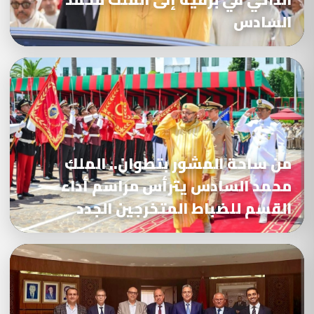
السادس
من ساحة المشور بتطوان.. الملك
محمد السادس يترأس مراسم أداء
القسم للضباط المتخرجين الجدد