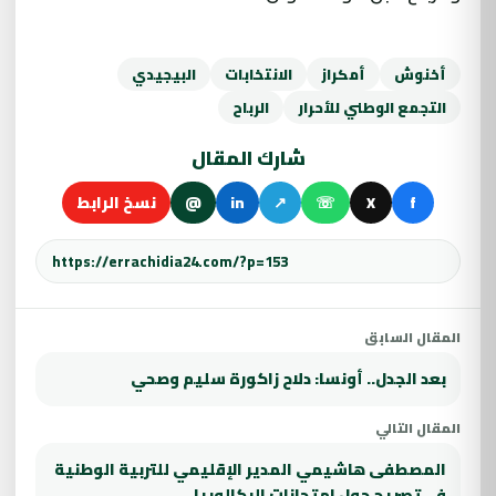
أخنوش
أمكراز
الانتخابات
البيجيدي
التجمع الوطني للأحرار
الرباح
شارك المقال
f
X
☏
↗
in
@
نسخ الرابط
المقال السابق
بعد الجدل.. أونسا: دلاح زاكورة سليم وصحي
المقال التالي
المصطفى هاشيمي المدير الإقليمي للتربية الوطنية
في تصريح حول امتحانات البكالوريا