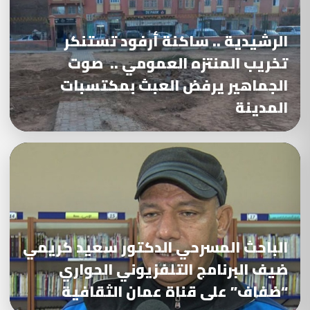
الرشيدية .. ساكنة أرفود تستنكر
تخريب المنتزه العمومي .. صوت
الجماهير يرفض العبث بمكتسبات
المدينة
الباحث المسرحي الدكتور سعيد كريمي
ضيف البرنامج التلفزيوني الحواري
“ضفاف” على قناة عمان الثقافية