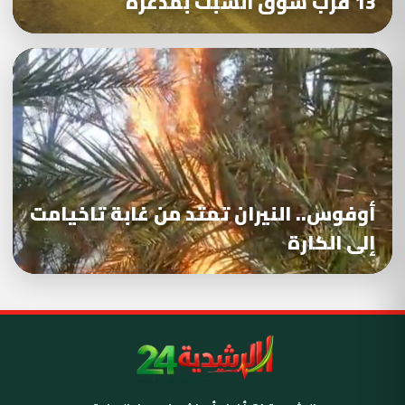
13 قرب سوق السبت بمدغرة
أوفوس.. النيران تمتد من غابة تاخيامت
إلى الكارة