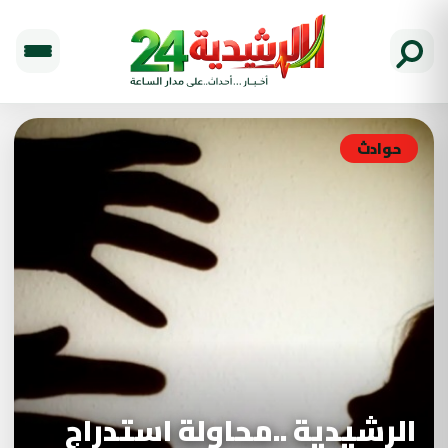
حوادث
الرشيدية ..محاولة استدراج