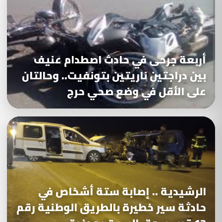
أربعة جرحى في حادث اصطدام عنيف
بين دراجتين ناريتين بتونفيت.. وحالتان
على الأقل في وضع صحي حرج
الرشيدية .. إصابة ستة أشخاص في
حادثة سير خطيرة بالطريق الوطنية رقم