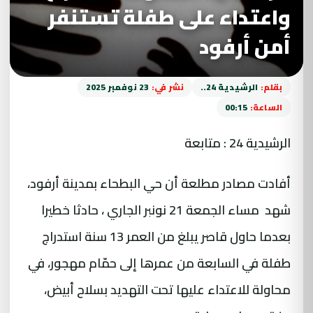
واعتداء على طفلة تستنفر
أمن أرفود
بقلم:
الرشيدية 24..
نشر في:
23 نوفمبر 2025
الساعة:
00:15
الرشيدية 24 : متابعة
أفادت مصادر مطلعة أن حي البطحاء بمدينة أرفود،
شهد مساء الجمعة 21 نونبر الجاري ، حادثا خطيرا
بعدما حاول قاصر يبلغ من العمر 13 سنة استدراج
طفلة في السابعة من عمرها إلى حمّام مهجور، في
محاولة للاعتداء عليها تحت التهديد بسلاح أبيض،