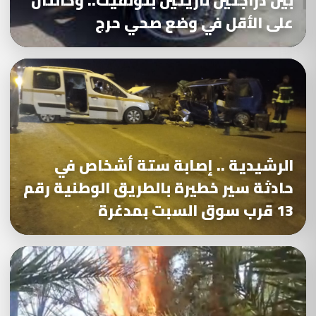
بين دراجتين ناريتين بتونفيت.. وحالتان
على الأقل في وضع صحي حرج
الرشيدية .. إصابة ستة أشخاص في
حادثة سير خطيرة بالطريق الوطنية رقم
13 قرب سوق السبت بمدغرة