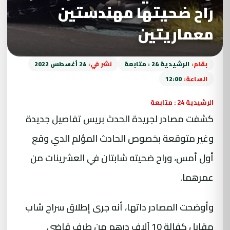
راح ضحيتها مهندستين
معماريتين
بقلم:
الرشيدية 24 : متابعة
نشر في:
24 أغسطس 2022
الساعة:
12:00
الرشيدية 24 : متابعة
كشفت مصادر لجريدة الحدث بريس تفاصيل جديدة
وغير متوقعة بخصوص الحادث المؤلم الدي وقع
أول أمس، وراح ضحيته شابتان في العشرينات من
عمرهما.
وأوضحت المصادر داتها، أنه جرى إطلاق سراح شاب
مقابل كفالة 10 آلاف درهم من طرف قاضي