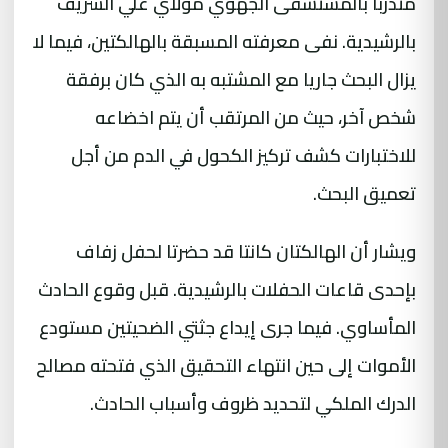
متدربا بالمستشفى الجهوي مولاي علي الشريف
بالرشيدية. نفى معرفته المسبقة بالهالكتين، فيما لا
يزال البحث جاريا مع المشتبه به الذي كان برفقة
شخص آخر، حيث من المرتقب أن يتم اخضاعه
للاختبارات كشف تركيز الكحول في الدم من أجل
تعميق البحث.
ويشار أن الهالكتان كانتا قد حضرتا لحفل زفاف
بإحدى قاعات الحفلات بالرشيدية. قبل وقوع الحادث
المأساوي. فيما جرى إيداع جثتي الضحيتين مستودع
الأموات إلى حين انتهاء التحقيق الذي فتحته مصالح
الدرك الملكي لتحديد ظروف وأسباب الحادث.