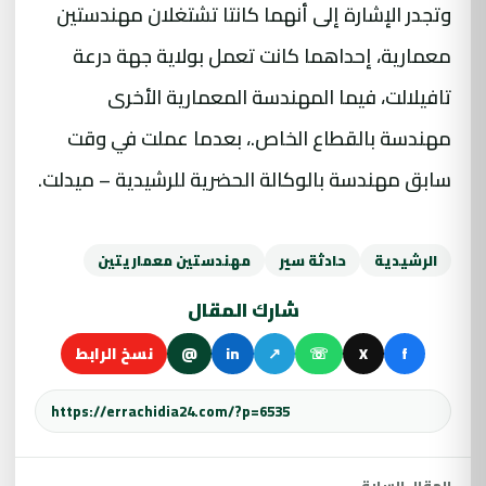
وتجدر الإشارة إلى أنهما كانتا تشتغلان مهندستين
معمارية، إحداهما كانت تعمل بولاية جهة درعة
تافيلالت، فيما المهندسة المعمارية الأخرى
مهندسة بالقطاع الخاص.، بعدما عملت في وقت
سابق مهندسة بالوكالة الحضرية للرشيدية – ميدلت.
الرشيدية
حادثة سير
مهندستين معماريتين
شارك المقال
f
X
☏
↗
in
@
نسخ الرابط
المقال السابق