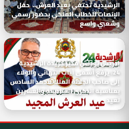
الرشيدية تحتفي بعيد العرش.. حفل
الإنصات للخطاب الملكي بحضور رسمي
وشعبي واسع
إدريس بوداش مدير جريدة الرشيدية
24، يرفع أسمى آيات التهاني والولاء
إلى صاحب الجلالة الملك محمد السادس
بمناسبة الذكرى السادسة والعشرين
لعيد