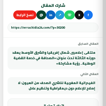
شارك المقال
f
X
☏
↗
in
@
نسخ الرابط
المقال السابق
ملتقى إعلاميي شمال إفريقيا والشرق الأوسط يعقد
دورته الثالثة تحت عنوان:«الصحافة في خدمة القضية
الوطنية.. رؤية مشتركة»
المقال التالي
الفيدرالية المغربية لناشري الصحف من العيون: لا
إصلاح للإعلام دون ديمقراطية وتنظيم عادل
اترك تعليق