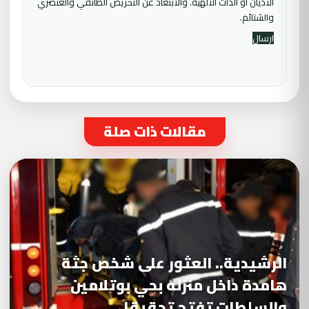
الأديان أو الذات الالهية. والابتعاد عن التحريض الطائفي والعنصري
والشتائم.
مقالات ذات صلة
الرشيدية.. العثور على شخص جثة
هامدة داخل منزله بحي بوتلامين
والسلطات تفتح تحقيقا