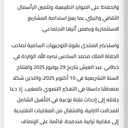
والحفاظ على الموارد الطبيعية، وتثمين الرأسمال
الثقافي والبيئي، بما يعزز استدامة المشاريع
الاستثمارية ويضمن أثرها الاجتماعي.
واستحضر المنتدى بقوة التوجيهات السامية لصاحب
الجلالة الملك محمد السادس نصره الله، الواردة في
خطابي عيد العرش بتاريخ 29 يوليوز 2025 وافتتاح
السنة التشريعية في 10 أكتوبر 2025، واللذين شكلا
منعطفًا حاسمًا في التفكير التنموي بالمغرب. إذ دعا
جلالته إلى إحداث نقلة نوعية في التأهيل الشامل
للمجالات الترابية، والانتقال من المقاربات التقليدية
إلى مقاربة ترابية مندمجة، قائمة على الإنصاف