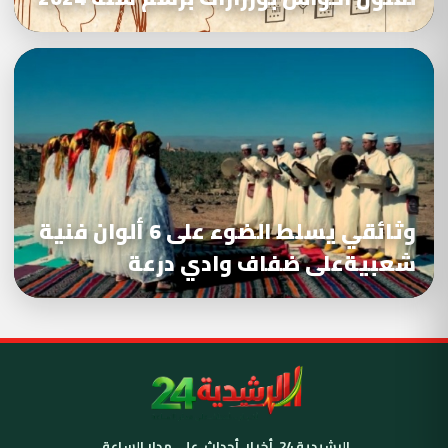
وثائقي يسلط الضوء على 6 ألوان فنية
شعبيةعلى ضفاف وادي درعة
الرشيدية 24. أخبار، أحداث، على مدار الساعة.