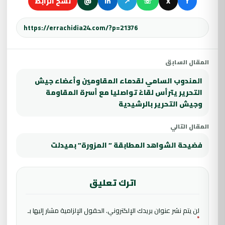
f
X
☏
↗
in
@
نسخ الرابط
المقال السابق
المندوب السامي لقدماء المقاومين وأعضاء جيش
التحرير يترأس لقاءً تواصليا مع أسرة المقاومة
وجيش التحرير بالرشيدية
المقال التالي
فضيحة الشواهد المطابقة ” المزورة” بميدلت
اترك تعليق
لن يتم نشر عنوان بريدك الإلكتروني.
الحقول الإلزامية مشار إليها بـ
*