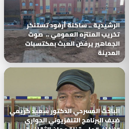
الرشيدية .. ساكنة أرفود تستنكر
تخريب المنتزه العمومي .. صوت
الجماهير يرفض العبث بمكتسبات
المدينة
الباحث المسرحي الدكتور سعيد كريمي
ضيف البرنامج التلفزيوني الحواري