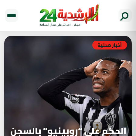
أخبار محلية
الحكم على “روبينيو” بالسجن