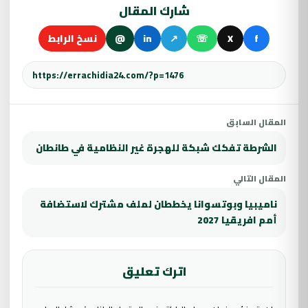
شارك المقال
f
X
☏
↗
in
@
نسخ الرابط
المقال السابق
الشرطة تفكك شبكة للهجرة غير النظامية في طانطان
المقال التالي
ناميبيا وبوتسوانا يخططان لملف مشترك لاستضافة
أمم افريقيا 2027
اترك تعليق