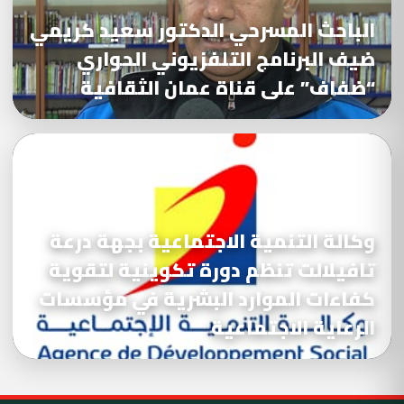
الباحث المسرحي الدكتور سعيد كريمي
ضيف البرنامج التلفزيوني الحواري
“ضفاف” على قناة عمان الثقافية
وكالة التنمية الاجتماعية بجهة درعة
تافيلالت تنظم دورة تكوينية لتقوية
كفاءات الموارد البشرية في مؤسسات
الرعاية الاجتماعية