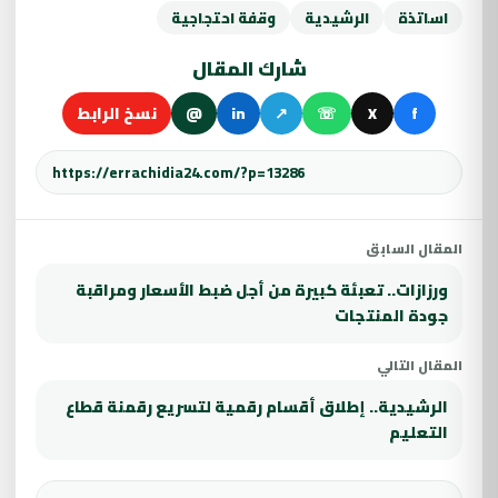
اساتذة
الرشيدية
وقفة احتجاجية
شارك المقال
f
X
☏
↗
in
@
نسخ الرابط
المقال السابق
ورزازات.. تعبئة كبيرة من أجل ضبط الأسعار ومراقبة
جودة المنتجات
المقال التالي
الرشيدية.. إطلاق أقسام رقمية لتسريع رقمنة قطاع
التعليم