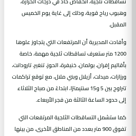
تساقطات ثلجية، انخفاض حاد في درجات الحرارة،
وهبوب رياح قوية، وذلك إلى غاية يوم الخميس
المقبل.
وأفادت المديرية أن المرتفعات التي يتجاوز علوها
1200 متر ستعرف تساقطات ثلجية مهمة، خاصة
بأقاليم إفران، بولمان، خنيفرة، الحوز، تنغير، تارودانت،
ورزازات، ميدلت، أزيلال وبني ملال، مع توقع تراكمات
تتراوح بين 5 و15 سنتيمترًا، ابتداءً من صباح الثلاثاء
إلى حدود الساعة الثالثة من فجر الأربعاء.
كما ستشمل التساقطات الثلجية المرتفعات التي
تفوق 900 متر بعدد من المناطق الأخرى، من بينها