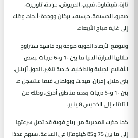
تازة، شيشاوة، فجيج، الدريوش، جرادة، تاوريرت،
صفرو، الحسيمة، جرسيف، بركان ووجدة-أنجاد، وذلك
إلى غاية صباح الأربعاء.
وتتوقع الأرصاد الجوية موجة برد قاسية ستتراوح
خلالها الحرارة الدنيا ما بين -1 و-6 درجات ببعض
الأقاليم الجبلية والداخلية، خاصة تنغير، الحوز، أزيلال،
بني ملال، إفران، ميدلت وبولمان، فيما ستسجل ما
بين -1 و-5 درجات بعدة مناطق أخرى، وذلك من
الثلاثاء إلى الخميس 8 يناير.
كما حذرت المديرية من رياح قوية قد تصل سرعتها
إلى ما بين 75 و85 كيلومترًا في الساعة، ستهم عددًا