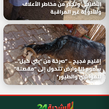
الأضاحي وتحذر من مخاطر الأعلاف
والأدوية غير المراقبة
إقليم فجيج .. “صرخة من “بني گيل”..
سموم القوارض تتحول إلى “مقصلة”
للمواشي والطيور*