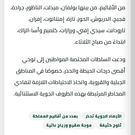
من الأقاليم، من بينها بولمان، ميدلت، الناظور، جرادة،
فجيج، الدريوش، الحوز، تازة، إمنتانوت، إفران،
تارودانت، سيدي إفني، ورزازات، كلميم وأسا-الزاك،
ابتداءً من صباح الثلاثاء.
ودعت السلطات المختصة المواطنين إلى توخي
أقصى درجات الحيطة والحذر، خصوصًا في المناطق
الجبلية والقروية، واتخاذ الاحتياطات اللازمة لتفادي
المخاطر المرتبطة بهذه الظروف الجوية الاستثنائية.
الأرصاد الجوية تحذر
بعدد من أقاليم المملكة
ثلوج كثيفة
موجة صقيع ورياح عاتية