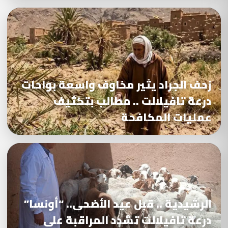
زحف الجراد يثير مخاوف واسعة بواحات
درعة تافيلالت .. مطالب بتكثيف
عمليات المكافحة
الرشيدية .. قبل عيد الأضحى.. “أونسا”
درعة تافيلالت تشدد المراقبة على