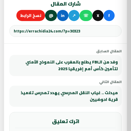
شارك المقال
f
X
☏
↗
in
@
نسخ الرابط
المقال السابق
وفد من الـFBI يطلع بالمغرب على النموذج الأمني
لتأمين كأس أمم إفريقيا 2025
المقال التالي
ميدلت .. غياب النقل المدرسي يهدد تمدرس تلاميذ
قرية احوضيين
اترك تعليق