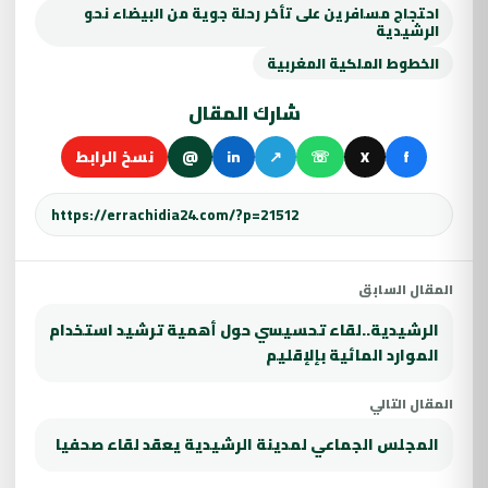
احتجاج مسافرين على تأخر رحلة جوية من البيضاء نحو
الرشيدية
الخطوط الملكية المغربية
شارك المقال
f
X
☏
↗
in
@
نسخ الرابط
المقال السابق
الرشيدية..لقاء تحسيسي حول أهمية ترشيد استخدام
الموارد المائية بإلإقليم
المقال التالي
المجلس الجماعي لمدينة الرشيدية يعقد لقاء صحفيا