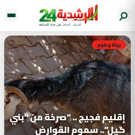
بيئة وعلوم
إقليم فجيج .. “صرخة من “بني
گيل”.. سموم القوارض