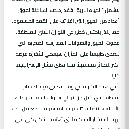
لتشمل “الحياة البرية”. فقد رصدت الساكنة نفوق
أعداد من الطيور التي اقتاتت على القمح المسموم،
مما ينذر باختلال خطير في التوازن البيئي للمنطقة.
فموت الطيور والحيوانات المفترسة الصغيرة التي
تتغذى طبيعياً على الفئران سيعطي للأخيرة فرصة
أكبر للتكاثر مستقبلاً، مما يعني فشل الإستراتيجية
كلياً.
تأتي هذه الكارثة في وقت يعاني فيه الكساب
بمنطقة بني گيل من توالي سنوات الجفاف وغلاء
الأعلاف، لتنضاف “الحبوب المسمومة” كعامل جديد
يهدد استقرار الساكنة التي تعتمد بشكل كلي على