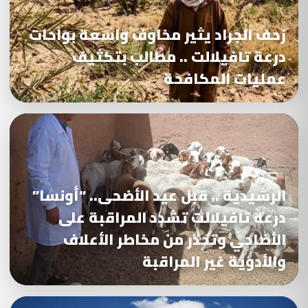
زحف الجراد يثير مخاوف واسعة بواحات
درعة تافيلالت .. مطالب بتكثيف
عمليات المكافحة
الرشيدية .. قبل عيد الأضحى.. “أونسا”
درعة تافيلالت تشدد المراقبة على
الأضاحي وتحذر من مخاطر الأعلاف
والأدوية غير المراقبة