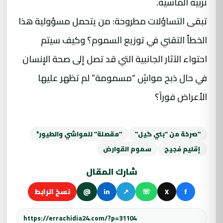
تربية الماشية.
تبقى التساؤلات مطروحة: من يتحمل مسؤولية هذا
الخطأ التقني في توزيع السموم؟ وكيف سيتم
احتواء الآثار الجانبية التي قد تصل إلى صحة الإنسان
في حال ذبح مواشٍ “مسمومة” لم تظهر عليها
الأعراض فوراً؟
"صرخة من "بني گيل"
"مقصلة" للمواشي والطيور*
إقليم فجيج
سموم القوارض
شارك المقال
f
X
☏
↗
in
@
نسخ الرابط