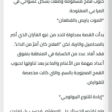
حبوب قمح مسمومة وُضعت بشكل عشوائي في
المراعي المفتوحة.
*الموت يتربص بالقطعان*
بدأت القصة بمحاولة للحد من غزو الفئران الذي أضر
بالمحاصيل والتربة، لكن “العلاج كان أمرّ من الداء”.
فقد أفاد عدد من الكسابة في المنطقة بنفوق
أعداد مهمة من الأغنام والماعز بعد تناولها لحبوب
القمح الممزوجة بالسم، والتي كانت مخصصة
للقوارض.
*إبادة للتنوع البيولوجي*
ولم تقتصر الخسائر على المواشي فحسب، بل امتدت