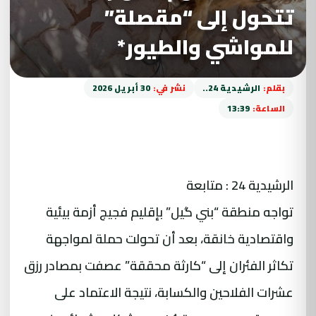
تتحول إلى “مقصلة”
للمواشي والطيور*
بقلم:
الرشيدية 24..
نشر في:
30 أبريل 2026
الساعة:
13:39
الرشيدية 24 : متابعة
تواجه منطقة “بني گيل” بإقليم فجيج أزمة بيئية
واقتصادية خانقة، بعد أن تحولت حملة لمواجهة
تكاثر الفئران إلى “كارثة محققة” عصفت بمصادر رزق
عشرات الفلاحين والكسابة، نتيجة الاعتماد على