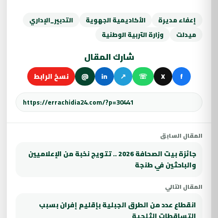
إعفاء مديرة
الأكاديمية الجهوية
التدبير_الإداري
ميدلت
وزارة التربية الوطنية
شارك المقال
f
X
☏
↗
in
@
نسخ الرابط
المقال السابق
جائزة بيت الصحافة 2026 .. تتويج نخبة من الإعلاميين
والباحثين في طنجة
المقال التالي
انقطاع عدد من الطرق الجبلية بإقليم إفران بسبب
التساقطات الثلجية