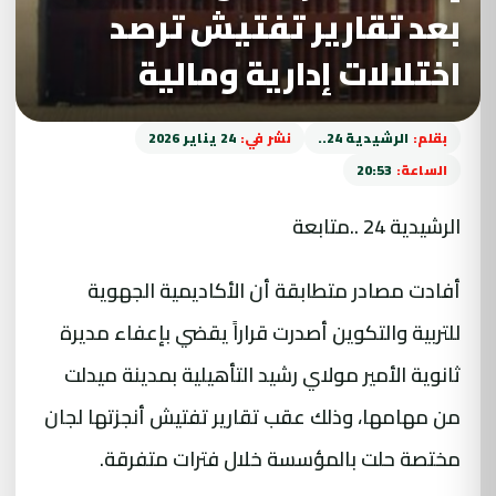
بعد تقارير تفتيش ترصد
اختلالات إدارية ومالية
بقلم:
الرشيدية 24..
نشر في:
24 يناير 2026
الساعة:
20:53
الرشيدية 24 ..متابعة
أفادت مصادر متطابقة أن الأكاديمية الجهوية
للتربية والتكوين أصدرت قراراً يقضي بإعفاء مديرة
ثانوية الأمير مولاي رشيد التأهيلية بمدينة ميدلت
من مهامها، وذلك عقب تقارير تفتيش أنجزتها لجان
مختصة حلت بالمؤسسة خلال فترات متفرقة.