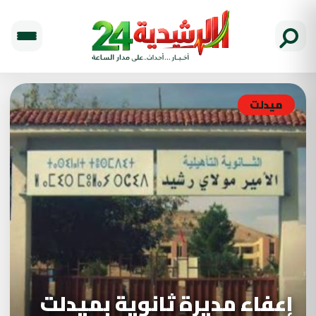
ميدلت
إعفاء مديرة ثانوية بميدلت