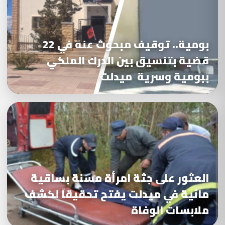
بومية.. توقيف مبحوث عنه في 22
قضية بتنسيق بين الدرك الملكي
ببومية وسرية ميدلت
العثور على جثة امرأة مسنة بساقية
مائية في ميدلت يفتح تحقيقاً لكشف
ملابسات الوفاة