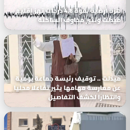
هزة أرضية بقوة 4.8 درجات تهز إقليم
ميدلت وتثير مخاوف الساكنة
ميدلت .. توقيف رئيسة جماعة بومية
عن ممارسة مهامها يثير تفاعلا محليا
وانتظارا لكشف التفاصيل