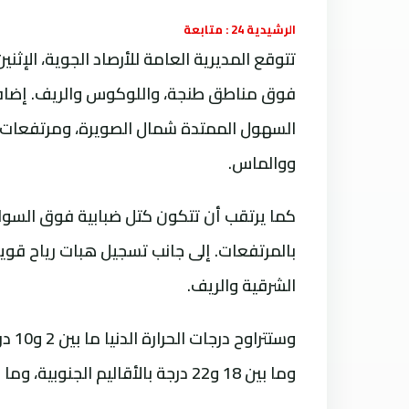
الرشيدية 24 : متابعة
تتوقع المديرية العامة للأرصاد الجوية، الإثني
فوق مناطق طنجة، واللوكوس والريف. إضا
السهول الممتدة شمال الصويرة، ومرتفعات 
ووالماس.
كما يرتقب أن تتكون كتل ضبابية فوق السوا
بالمرتفعات. إلى جانب تسجيل هبات رياح قو
الشرقية والريف.
وستت
وما بين 18 و22 درجة بالأقاليم الجنوبية، وما بين 11 و18 درجة في ما تبقى من ربوع المملكة.