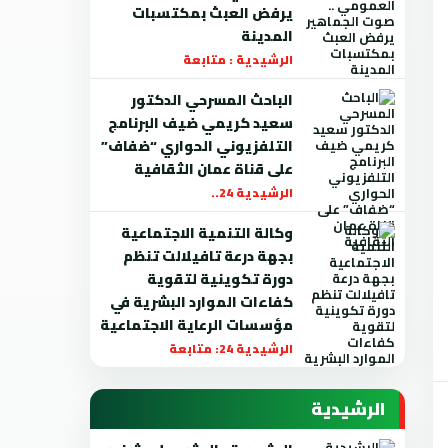
يرفض العبث بمكتسبات
المدينة
الرشيدية : متابعة
الباحث المسرحي الدكتور
سعيد كريمي ضيف البرنامج
التلفزيوني الحواري “ضفاف”
على قناة عمان الثقافية
الرشيدية 24..
وكالة التنمية الاجتماعية
بجهة درعة تافيلالت تنظم
دورة تكوينية لتقوية
كفاءات الموارد البشرية في
مؤسسات الرعاية الاجتماعية
الرشيدية 24: متابعة
الرشيدية