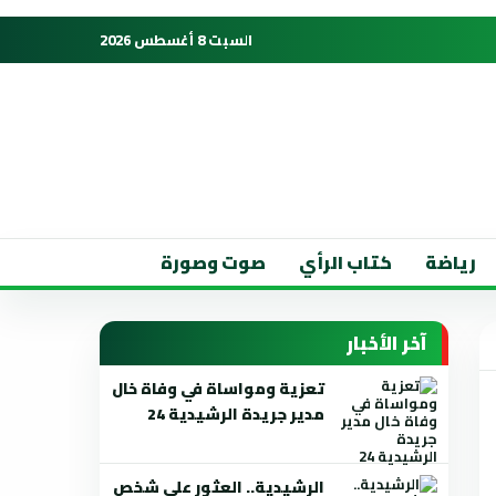
السبت 8 أغسطس 2026
رياضة
كتاب الرأي
صوت وصورة
آخر الأخبار
تعزية ومواساة في وفاة خال
مدير جريدة الرشيدية 24
الرشيدية.. العثور على شخص