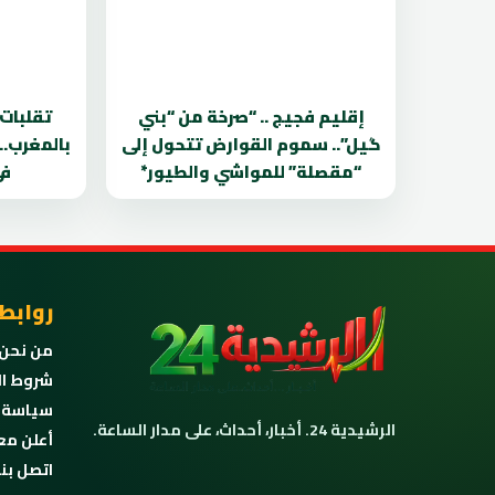
إقليم فجيج .. “صرخة من “بني
تقلبات
گيل”.. سموم القوارض تتحول إلى
بالمغرب..
“مقصلة” للمواشي والطيور*
في
روابط
من نحن
شروط ال
سياسة 
الرشيدية 24. أخبار، أحداث، على مدار الساعة.
أعلن مع
اتصل بنا