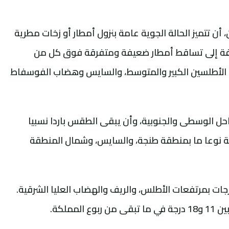
ن، أن تتميز الحالة الجوية عامة بنزول أمطار أو زخات مطرية
فة إلى تساقط أمطار ضعيفة ومتفرقة فوق كل من
الأطلسين الكبير والمتوسط، والسايس وهضاب الفوسفاط
حل الوسطى والجنوبية، وأن يبقى الطقس باردا نسبيا
ية نوعا ما بمنطقة طنجة، والسايس، وشمال المنطقة
راوح درجات الحرارة الدنيا ما بين 2 و10 درجات بمرتفعات الأطلس، والريف والهضاب العليا الشرقية.