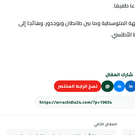
عا طفيفا.
هة المتوسطية وما بين طانطان وبوجدور. وهائجا إلى
 الأطلسي.
شارك المقال
in
m
@
نسخ الرابط المختصر
المقال التالي