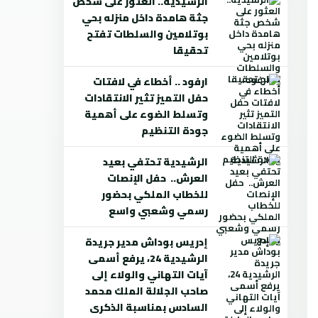
الرشيدية.. العثور على شخص
جثة هامدة داخل منزله بحي
بوتلامين والسلطات تفتح
تحقيقا
ارفود .. أخطاء في لافتات
حفل التميز تثير الانتقادات
وتسلط الضوء على أهمية
جودة التنظيم
الرشيدية تحتفي بعيد
العرش.. حفل الإنصات
للخطاب الملكي بحضور
رسمي وشعبي واسع
إدريس بوداش مدير جريدة
الرشيدية 24، يرفع أسمى
آيات التهاني والولاء إلى
صاحب الجلالة الملك محمد
السادس بمناسبة الذكرى