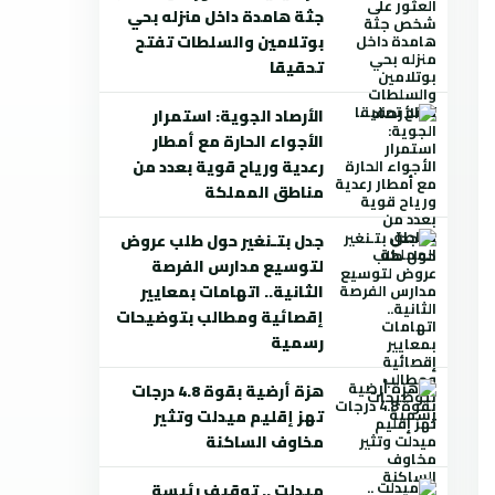
جثة هامدة داخل منزله بحي
بوتلامين والسلطات تفتح
تحقيقا
الأرصاد الجوية: استمرار
الأجواء الحارة مع أمطار
رعدية ورياح قوية بعدد من
مناطق المملكة
جدل بتـنغير حول طلب عروض
لتوسيع مدارس الفرصة
الثانية.. اتهامات بمعايير
إقصائية ومطالب بتوضيحات
رسمية
هزة أرضية بقوة 4.8 درجات
تهز إقليم ميدلت وتثير
مخاوف الساكنة
ميدلت .. توقيف رئيسة