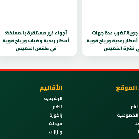
 جوية تضرب عدة جهات
أجواء غير مستقرة بالمملكة:
 أمطار رعدية ورياح قوية
أمطار رعدية وضباب ورياح قوية
 نشرة الخميس
في طقس الخميس
 الموقع
الأقاليم
الرشيدية
نشر
تنغير
الخصوصية
زاكورة
نا
ميدلت
ورزازات