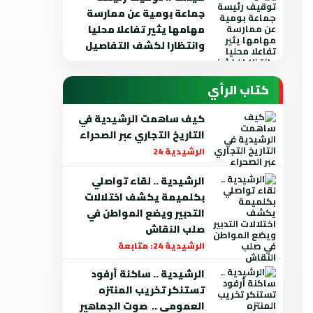
جماعة بومية عن ممارسة
مهامها يثير تفاعلا محليا
وانتظارا لكشف التفاصيل
كتاب الرأي
كيف ساهمت الرشيدية في
التاريخ التجاري عبر الصحراء
الرشيدية 24
الرشيدية .. لقاء تواصلي
بكلميمة يكشف اختلالات
التدبير ويضع المواطن في
صلب النقاش
الرشيدية 24: متابعة
الرشيدية .. ساكنة أرفود
تستنكر تخريب المنتزه
العمومي .. صوت الجماهير