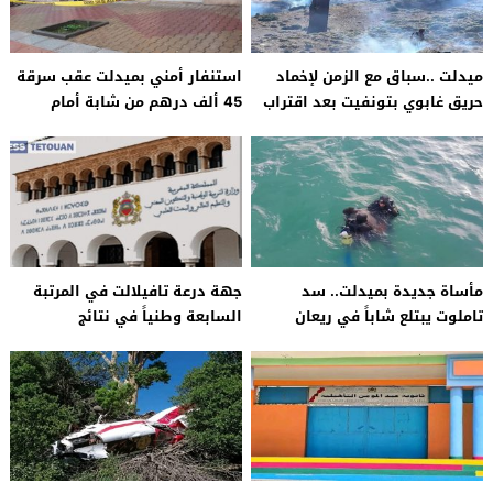
ميدلت ..سباق مع الزمن لإخماد
استنفار أمني بميدلت عقب سرقة
حريق غابوي بتونفيت بعد اقتراب
45 ألف درهم من شابة أمام
النيران من الحقول والممتلكات
وكالة للأداء بسوق الأحد
مأساة جديدة بميدلت.. سد
جهة درعة تافيلالت في المرتبة
تاملوت يبتلع شاباً في ريعان
السابعة وطنياً في نتائج
شبابه والوقاية المدنية تدق
البكالوريا 2026 بنسبة نجاح بلغت
ناقوس الخطر
62 في المائة