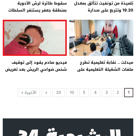
تلميذة من تونفيت تتألق بمعدل
سقوط طائرة لرش الأدوية
19.20 وتتربع على صدارة
بمنطقة جعفر يستنفر السلطات
البكالوريا بجهة درعة تافيلالت
بإقليم ميدلت
ميدلت .. نقابة تعليمية تطرح
فيديو صادم يقود إلى توقيف
ملفات الشغيلة التعليمية على
شخص ضواحي الريش بعد تعريض
طاولة الحوار مع المديرية
طفل قاصر لمخاطر الإدمان
الإقليمية
1
2
3
4
5
10
20
»
الأخيرة »