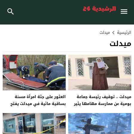
الرئيسية
ميدلت
ميدلت
ميدلت .. توقيف رئيسة جماعة
العثور على جثة امرأة مسنة
بومية عن ممارسة مهامها يثير
بساقية مائية في ميدلت يفتح
تفاعلا محليا وانتظارا لكشف
تحقيقاً لكشف ملابسات الوفاة
التفاصيل