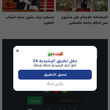
المصادقة بالإجماع على مشروع
بنسعيد يزف بشرى سارة لشباب
سن أحكام خاصة بالمجلس
المغرب
الوطني للصحافة
×
حمّل تطبيق الرشيدية 24
تابع أخبار الرشيدية لحظة بلحظة
تحميل التطبيق
ذكّرني لاحقًا
اشـتـرك