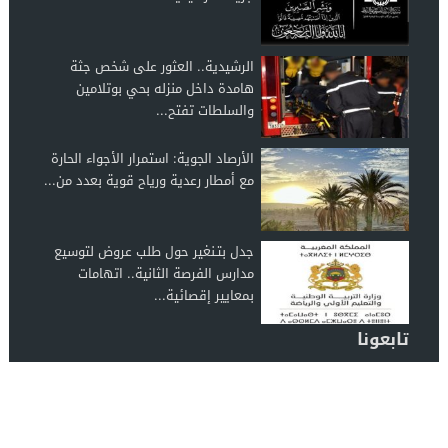
الرشيدية.. العثور على شخص جثة
هامدة داخل منزله بحي بوتلامين
والسلطات تفتح...
الأرصاد الجوية: استمرار الأجواء الحارة
مع أمطار رعدية ورياح قوية بعدد من...
جدل بتـنغير حول طلب عروض لتوسيع
مدارس الفرصة الثانية.. اتهامات
بمعايير إقصائية...
تابعونا
الرشيدية 24
© 2026 جميع الحقوق محفوظة.
تصميم الرشيدية 24