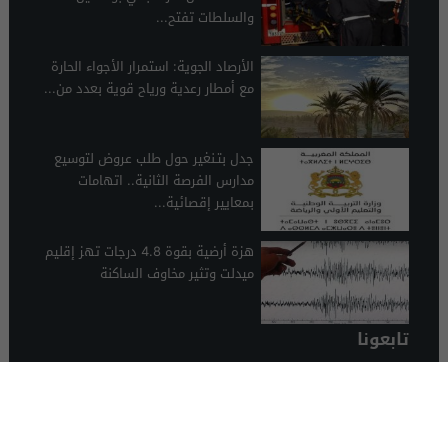
والسلطات تفتح...
الأرصاد الجوية: استمرار الأجواء الحارة
مع أمطار رعدية ورياح قوية بعدد من...
جدل بتـنغير حول طلب عروض لتوسيع
مدارس الفرصة الثانية.. اتهامات
بمعايير إقصائية...
هزة أرضية بقوة 4.8 درجات تهز إقليم
ميدلت وتثير مخاوف الساكنة
تابعونا
الرشيدية 24
© 2026 جميع الحقوق محفوظة.
تصميم الرشيدية 24