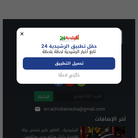
×
حمّل تطبيق الرشيدية 24
تابع أخبار الرشيدية لحظة بلحظة
تحميل التطبيق
ذكّرني لاحقًا
اشـتـرك
errachidiamedia@gmail.com
آخر الإضافات
الرشيدية.. العثور على شخص جثة
هامدة داخل منزله بحي بوتلامين