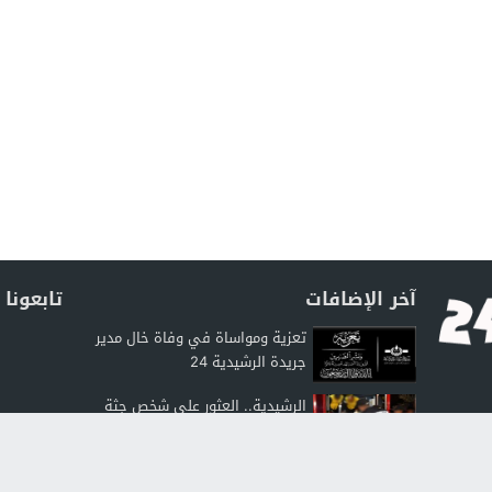
آخر الإضافات
تابعونا
تعزية ومواساة في وفاة خال مدير
جريدة الرشيدية 24
الرشيدية.. العثور على شخص جثة
هامدة داخل منزله بحي بوتلامين
والسلطات تفتح...
الأرصاد الجوية: استمرار الأجواء الحارة