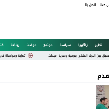
ن معنا
اتصل بنا
تنغير
زاگورة
سياسة
مجتمع
حوادث
رياضة
كتا
تعزية ومواساة في وفاة خا
قدم