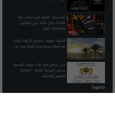
الرشيدية.. العثور على شخص جثة
هامدة داخل منزله بحي بوتلامين
والسلطات تفتح...
الأرصاد الجوية: استمرار الأجواء الحارة
مع أمطار رعدية ورياح قوية بعدد من...
جدل بتـنغير حول طلب عروض لتوسيع
مدارس الفرصة الثانية.. اتهامات
بمعايير إقصائية...
تابعونا
الرشيدية 24
© 2026 جميع الحقوق محفوظة.
تصميم الرشيدية 24