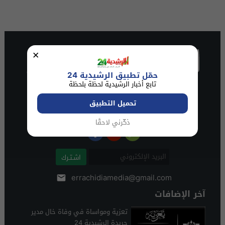
×
حمّل تطبيق الرشيدية 24
تابع أخبار الرشيدية لحظة بلحظة
تحميل التطبيق
ذكّرني لاحقًا
اشـتـرك
errachidiamedia@gmail.com
آخر الإضافات
تعزية ومواساة في وفاة خال مدير
جريدة الرشيدية 24