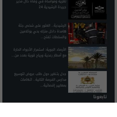
تعزية ومواساة في وفاة خال مدير
جريدة الرشيدية 24
الرشيدية.. العثور على شخص جثة
هامدة داخل منزله بحي بوتلامين
والسلطات تفتح...
الأرصاد الجوية: استمرار الأجواء الحارة
مع أمطار رعدية ورياح قوية بعدد من...
جدل بتـنغير حول طلب عروض لتوسيع
مدارس الفرصة الثانية.. اتهامات
بمعايير إقصائية...
تابعونا
الرشيدية 24
© 2026 جميع الحقوق محفوظة.