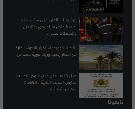
الرشيدية.. العثور على شخص جثة
هامدة داخل منزله بحي بوتلامين
والسلطات تفتح...
الأرصاد الجوية: استمرار الأجواء الحارة
مع أمطار رعدية ورياح قوية بعدد من...
جدل بتـنغير حول طلب عروض لتوسيع
مدارس الفرصة الثانية.. اتهامات
بمعايير إقصائية...
تابعونا
الرشيدية 24
© 2026 جميع الحقوق محفوظة.
تصميم الرشيدية 24