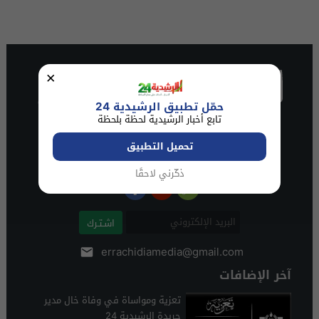
×
حمّل تطبيق الرشيدية 24
تابع أخبار الرشيدية لحظة بلحظة
تحميل التطبيق
ذكّرني لاحقًا
اشـتـرك
errachidiamedia@gmail.com
آخر الإضافات
تعزية ومواساة في وفاة خال مدير
جريدة الرشيدية 24