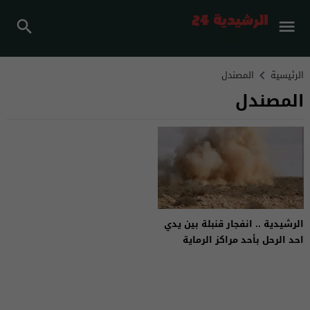
الرئيسية
المصندل
المصندل
الرشيدية .. انفجار قنبلة بين يدي
احد الرحل بأحد مراكز الرماية
بمنطقة بودنيب