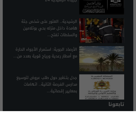
الرشيدية.. العثور على شخص جثة
هامدة داخل منزله بحي بوتلامين
والسلطات تفتح...
الأرصاد الجوية: استمرار الأجواء الحارة
مع أمطار رعدية ورياح قوية بعدد من...
جدل بتـنغير حول طلب عروض لتوسيع
مدارس الفرصة الثانية.. اتهامات
بمعايير إقصائية...
تابعونا
الرشيدية 24
© 2026 جميع الحقوق محفوظة.
تصميم الرشيدية 24