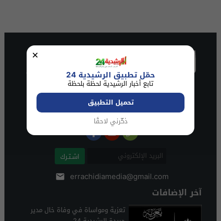
×
حمّل تطبيق الرشيدية 24
تابع أخبار الرشيدية لحظة بلحظة
تحميل التطبيق
ذكّرني لاحقًا
اشـتـرك
errachidiamedia@gmail.com
آخر الإضافات
تعزية ومواساة في وفاة خال مدير
جريدة الرشيدية 24