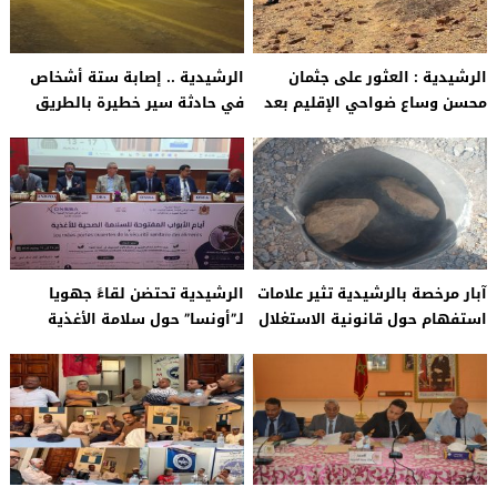
الرشيدية : العثور على جثمان
الرشيدية .. إصابة ستة أشخاص
محسن وساع ضواحي الإقليم بعد
في حادثة سير خطيرة بالطريق
أيام من اختفائه
الوطنية رقم 13 قرب سوق
السبت بمدغرة
آبار مرخصة بالرشيدية تثير علامات
الرشيدية تحتضن لقاءً جهويا
استفهام حول قانونية الاستغلال
لـ”أونسا” حول سلامة الأغذية
ومصيرها في ظل أزمة المياه
وتأهيل وحدات الإنتاج وتعزيز
صادرات التمور