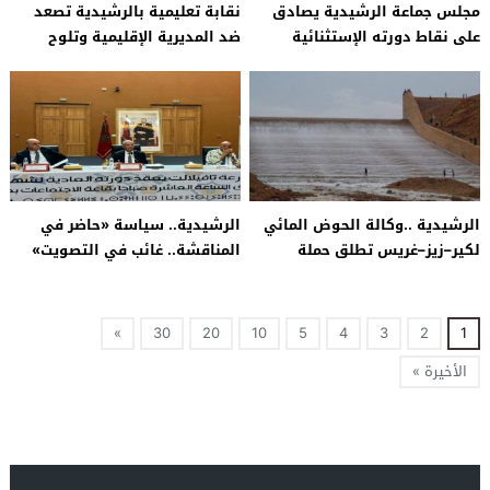
مجلس جماعة الرشيدية يصادق
نقابة تعليمية بالرشيدية تصعد
على نقاط دورته الإستثنائية
ضد المديرية الإقليمية وتلوح
ببرنامج نضالي مع انطلاق الموسم
المقبل
الرشيدية ..وكالة الحوض المائي
الرشيدية.. سياسة «حاضر في
لكير–زيز–غريس تطلق حملة
المناقشة.. غائب في التصويت»
تحسيسية للوقاية من الغرق في
تربك دورة مجلس جهة درعة
السدود والوديان
تافيلالت وتؤجل مشاريع تنموية
»
30
20
10
5
4
3
2
1
الأخيرة »