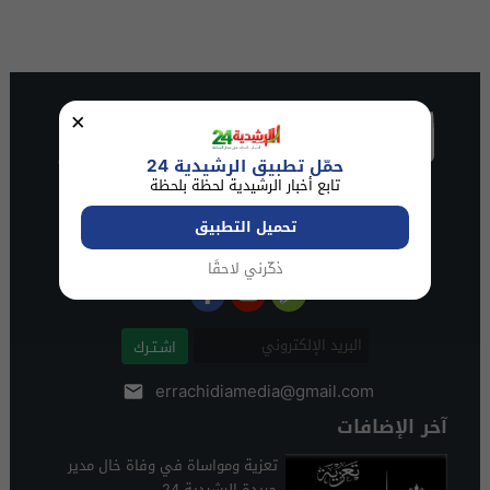
×
حمّل تطبيق الرشيدية 24
تابع أخبار الرشيدية لحظة بلحظة
تحميل التطبيق
ذكّرني لاحقًا
اشـتـرك
errachidiamedia@gmail.com
آخر الإضافات
تعزية ومواساة في وفاة خال مدير
جريدة الرشيدية 24