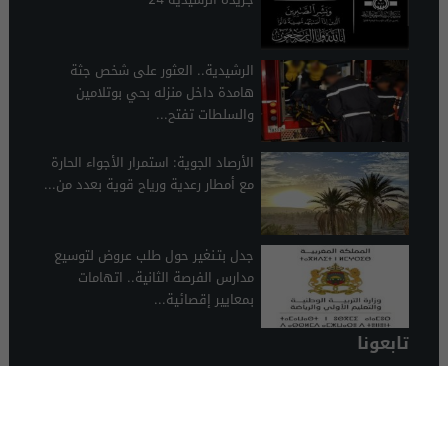
الرشيدية.. العثور على شخص جثة
هامدة داخل منزله بحي بوتلامين
والسلطات تفتح...
الأرصاد الجوية: استمرار الأجواء الحارة
مع أمطار رعدية ورياح قوية بعدد من...
جدل بتـنغير حول طلب عروض لتوسيع
مدارس الفرصة الثانية.. اتهامات
بمعايير إقصائية...
تابعونا
الرشيدية 24
© 2026 جميع الحقوق محفوظة.
تصميم الرشيدية 24