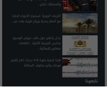
والسلطات تفتح...
الأرصاد الجوية: استمرار الأجواء الحارة
مع أمطار رعدية ورياح قوية بعدد من...
جدل بتـنغير حول طلب عروض لتوسيع
مدارس الفرصة الثانية.. اتهامات
بمعايير إقصائية...
هزة أرضية بقوة 4.8 درجات تهز إقليم
ميدلت وتثير مخاوف الساكنة
تابعونا
الرشيدية 24
© 2026 جميع الحقوق محفوظة.
تصميم الرشيدية 24