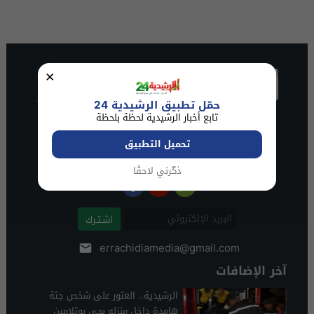
×
حمّل تطبيق الرشيدية 24
تابع أخبار الرشيدية لحظة بلحظة
تحميل التطبيق
ذكّرني لاحقًا
اشـتـرك
errachidiamedia@gmail.com
آخر الإضافات
الرشيدية.. العثور على شخص جثة
هامدة داخل منزله بحي بوتلامين