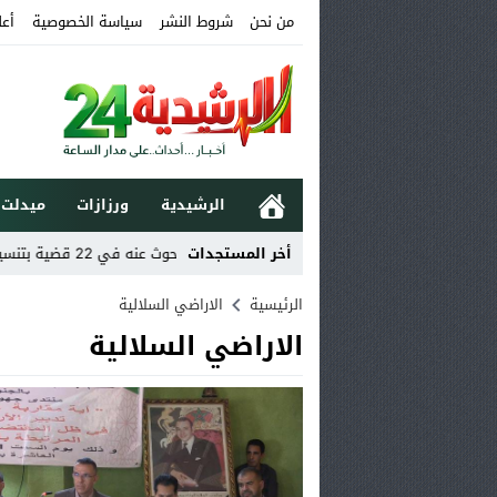
من نحن
شروط النشر
سياسة الخصوصية
أعل
الرشيدية
ورزازات
ميدلت
 الملك محمد السادس
أخر المستجدات
بومية.. توقيف مبحوث عنه في 22 قضية بتنسيق بين الدرك الملكي ببومية وسرية ميدلت
الرئيسية
الاراضي السلالية
الاراضي السلالية