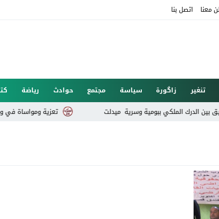
ن معنا
اتصل بنا
تنغير
زاگورة
سياسة
مجتمع
حوادث
رياضة
كتا
تعزية ومواساة في وفاة خال 