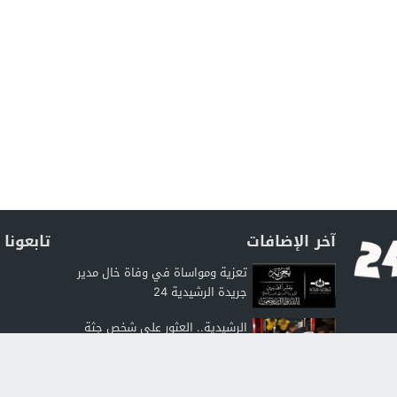
آخر الإضافات
تابعونا
تعزية ومواساة في وفاة خال مدير
جريدة الرشيدية 24
الرشيدية.. العثور على شخص جثة
هامدة داخل منزله بحي بوتلامين
والسلطات تفتح...
الأرصاد الجوية: استمرار الأجواء الحارة