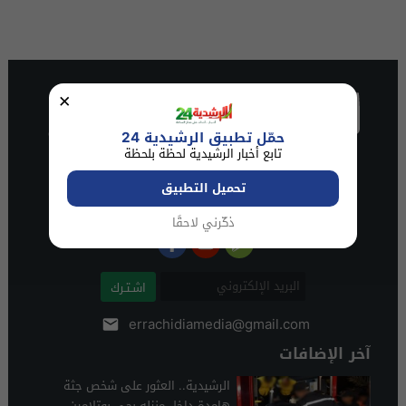
×
حمّل تطبيق الرشيدية 24
تابع أخبار الرشيدية لحظة بلحظة
تحميل التطبيق
ذكّرني لاحقًا
اشـتـرك
errachidiamedia@gmail.com
آخر الإضافات
الرشيدية.. العثور على شخص جثة
هامدة داخل منزله بحي بوتلامين