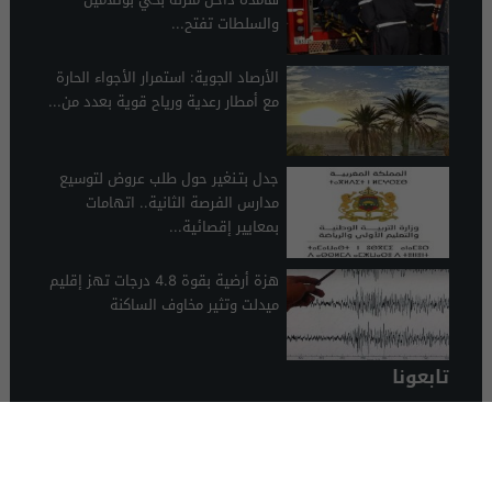
والسلطات تفتح...
الأرصاد الجوية: استمرار الأجواء الحارة
مع أمطار رعدية ورياح قوية بعدد من...
جدل بتـنغير حول طلب عروض لتوسيع
مدارس الفرصة الثانية.. اتهامات
بمعايير إقصائية...
هزة أرضية بقوة 4.8 درجات تهز إقليم
ميدلت وتثير مخاوف الساكنة
تابعونا
الرشيدية 24
© 2026 جميع الحقوق محفوظة.
تصميم الرشيدية 24