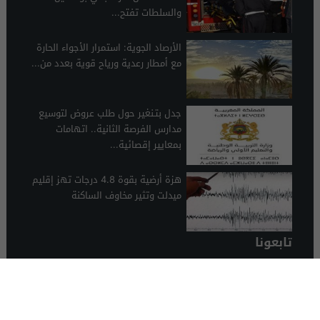
والسلطات تفتح...
الأرصاد الجوية: استمرار الأجواء الحارة
مع أمطار رعدية ورياح قوية بعدد من...
جدل بتـنغير حول طلب عروض لتوسيع
مدارس الفرصة الثانية.. اتهامات
بمعايير إقصائية...
هزة أرضية بقوة 4.8 درجات تهز إقليم
ميدلت وتثير مخاوف الساكنة
تابعونا
الرشيدية 24
© 2026 جميع الحقوق محفوظة.
تصميم الرشيدية 24