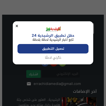
×
حمّل تطبيق الرشيدية 24
تابع أخبار الرشيدية لحظة بلحظة
تحميل التطبيق
ذكّرني لاحقًا
اشـتـرك
errachidiamedia@gmail.com
آخر الإضافات
الرشيدية.. العثور على شخص جثة
هامدة داخل منزله بحي بوتلامين