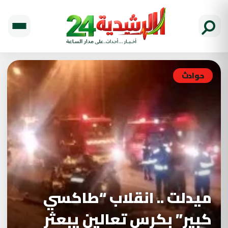
حوادث
ميدلت .. انقلاب “طاكسي
كبير” بكرس تعالين يبعثر