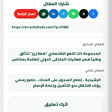
شارك المقال
f
X
☏
↗
in
@
نسخ الرابط
المقال السابق
المجموعة ذات النفع الاقتصادي “ضفة زيز” تتألق
وطنياً ضمن فعاليات الملتقى الدولي للفلاحة بمكناس
المقال التالي
الرشيدية ..إصلاح السجون على المحك… حضور رسمي
يؤكد الانتقال نحو التأهيل وإعادة الإدماج
اترك تعليق