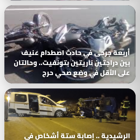
أربعة جرحى في حادث اصطدام عنيف
بين دراجتين ناريتين بتونفيت.. وحالتان
على الأقل في وضع صحي حرج
الرشيدية .. إصابة ستة أشخاص في