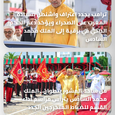
ترامب يجدد اعتراف واشنطن بسيادة
المغرب على الصحراء ويؤكد دعم الحكم
الذاتي في برقية إلى الملك محمد
السادس
من ساحة المشور بتطوان.. الملك
محمد السادس يترأس مراسم أداء
القسم للضباط المتخرجين الجدد