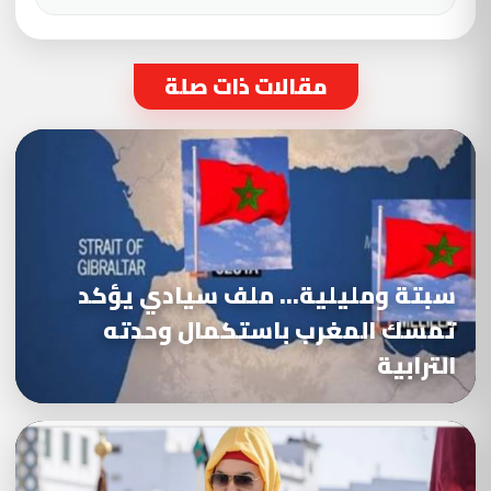
مقالات ذات صلة
سبتة ومليلية… ملف سيادي يؤكد
تمسك المغرب باستكمال وحدته
الترابية