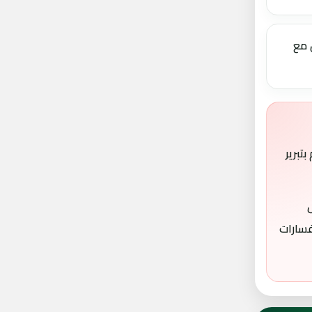
 مع
تبرير
فسارات