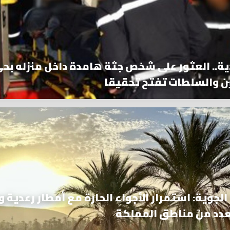
ة.. العثور على شخص جثة هامدة داخل منزله بح
ن والسلطات تفتح تحقيقا
 الجوية: استمرار الأجواء الحارة مع أمطار رعدية و
عدد من مناطق المملكة