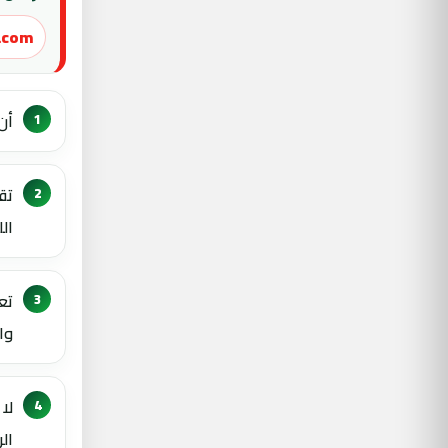
.com
أن
تق
ال
وا
لا
ال