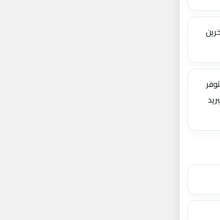
رين
توفر
ريد