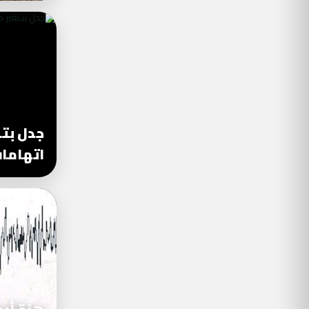
جدل بتـ
اتهاما