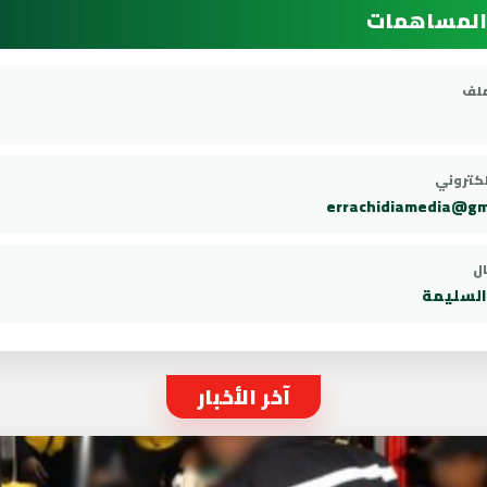
المساهمات
ملف
إلكتروني
errachidiamedia@gm
ال
 السليمة
آخر الأخبار