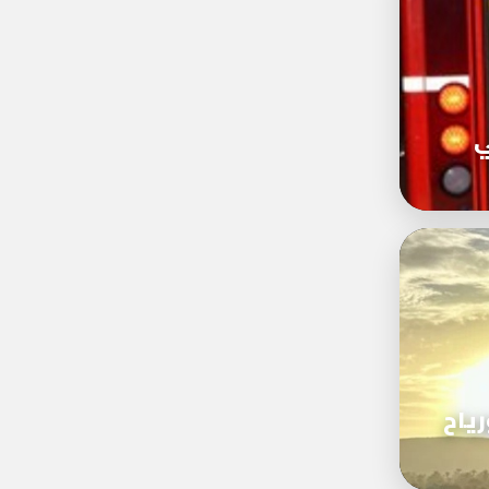
ي
رياح