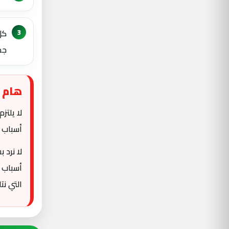
كل
جم
هام ج
لا يلتز
أسباب ع
لا نرد
أسباب 
التي نتل