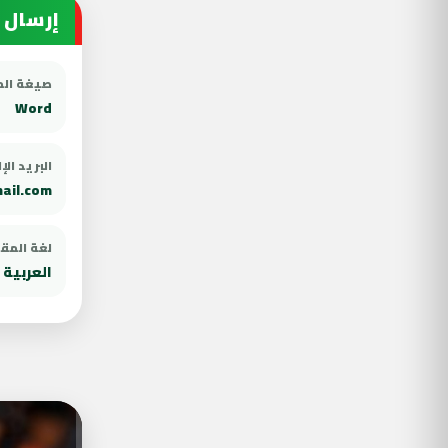
إرسال 
صيغة ال
Word
البريد ال
ail.com
لغة المق
العربية