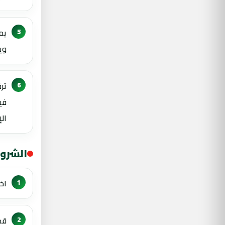
يم
وي
تر
في
الإ
الشرو
اخ
قد