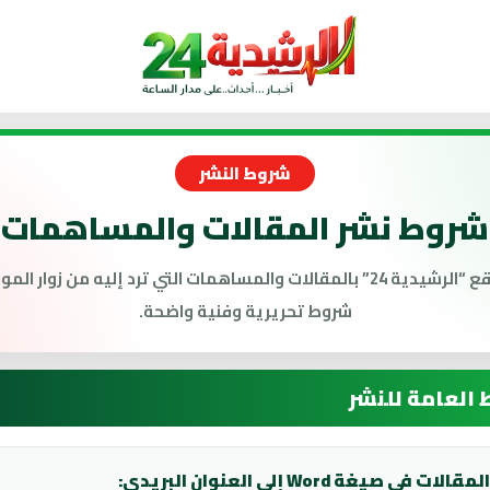
شروط النشر
شروط نشر المقالات والمساهمات
يرحب موقع “الرشيدية 24” بالمقالات والمساهمات التي ترد إليه من زوار 
شروط تحريرية وفنية واضحة.
 العامة للنشر
ت في صيغة Word إلى العنوان البريدي: