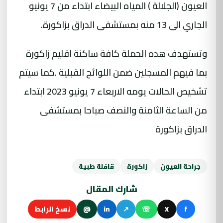
العيون (الجلالة ) المياه البيضاء ابتداء من 7 يونيو
الجاري الى 13 منه بمستشفى الدراق بزاكورة.
وتستهدف هده الحملة كافة ساكنة اقليم زاكورة
بما فيهم المسجلين ضمن اللوائح القبلية .كما سيتم
تشخيص الحالات يومه الاربعاء 7 يونيو 2023 ابتداء
من الساعة الثامنة والنصف صباحا بمستشفى
الدراق بزاكورة
جراحة العيون
زاكورة
قافلة طبية
شارك المقال
f
X
☏
↗
in
@
نسخ الرابط