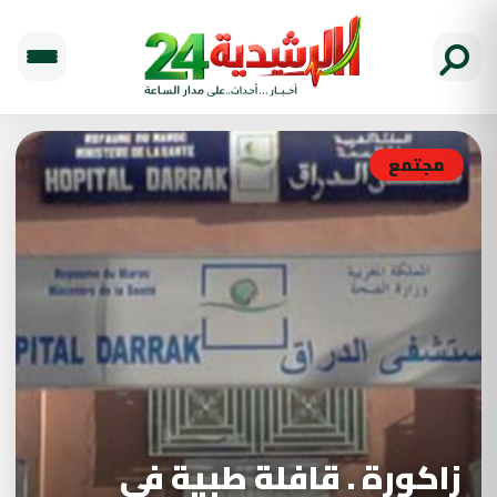
مجتمع
زاكورة . قافلة طبية في