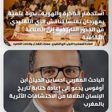
استحضار الذاكرة والهوية.. ندوة علمية
بمهرجان تملسا تناقش الزي التقليدي
من الجذور التاريخية إلى الصناعة
الثقافية
الباحث المغربي احساين الحيان ابن
أوفوس يدعو إلى إعادة كتابة تاريخ
الإنسان انطلاقا من الاكتشافات الأثرية
بالمغرب