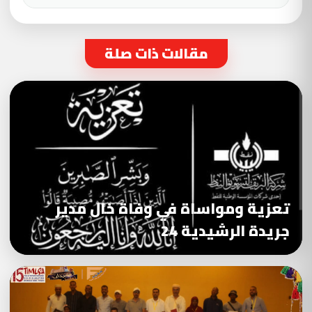
مقالات ذات صلة
تعزية ومواساة في وفاة خال مدير
جريدة الرشيدية 24