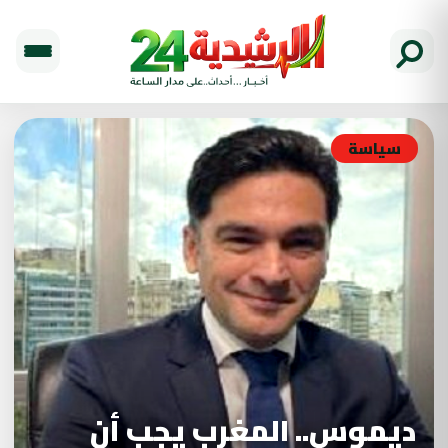
سياسة
ديموس.. المغرب يجب أن