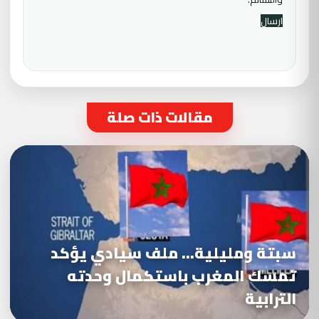
مقالات ذات صلة
سبتة ومليلية… ملف سيادي يؤكد
تمسك المغرب باستكمال وحدته
الترابية