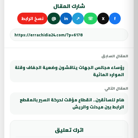
شارك المقال
f
X
☏
↗
in
@
نسخ الرابط
المقال السابق
رؤساء مجالس الجهات يناقشون وضعية الجفاف وقلة
الموارد المائية
المقال التالي
هام للسائقين.. انقطاع مؤقت لحركة السير بالمقطع
الرابط بين ميدلت والريش
اترك تعليق